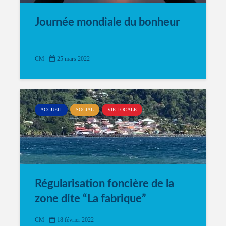
Journée mondiale du bonheur
CM
25 mars 2022
ACCUEIL
SOCIAL
VIE LOCALE
Régularisation foncière de la
zone dite “La fabrique”
CM
18 février 2022