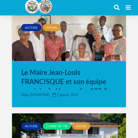
Category - Social
ACCUEIL
SOCIAL
Le Maire Jean-Louis
FRANCISQUE et son équipe
municipale Honore les 100 Ans
Mike DANINTHE
2 janvier 2024
de Madame ALTHEY à La Plaine
ACCUEIL
CADRE DE VIE
SOCIAL