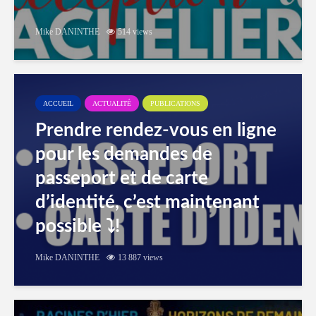
Mike DANINTHE
514 views
ACCUEIL
ACTUALITÉ
PUBLICATIONS
Prendre rendez-vous en ligne
pour les demandes de
passeport et de carte
d’identité, c’est maintenant
possible ⤵️!
Mike DANINTHE
13 887 views