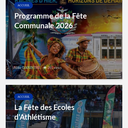
ACCUEIL
Programme de la Fête
Communale 2026
Mike DANINTHE
261 views
ACCUEIL
La Fête des Ecoles
d’Athlétisme