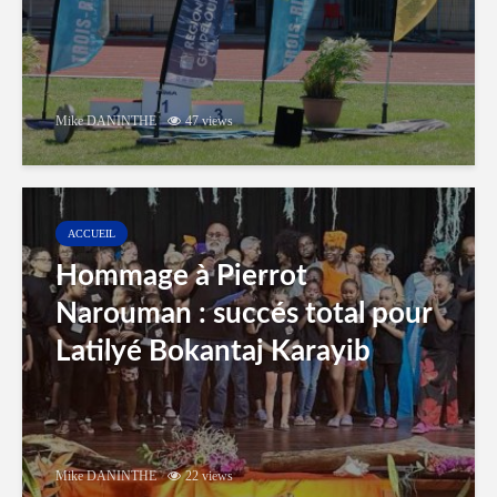
Mike DANINTHE
47 views
ACCUEIL
Hommage à Pierrot
Narouman : succés total pour
Latilyé Bokantaj Karayib
Mike DANINTHE
22 views