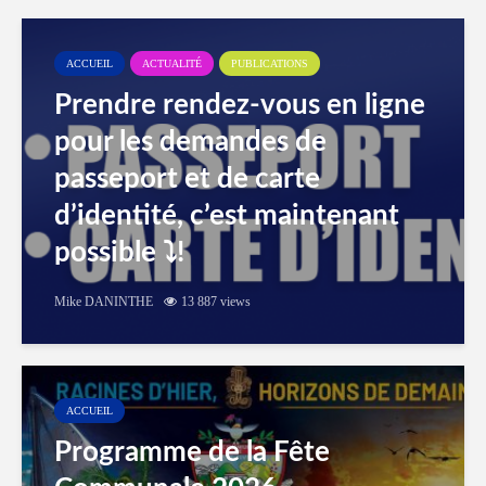
ACCUEIL
ACTUALITÉ
PUBLICATIONS
Prendre rendez-vous en ligne
pour les demandes de
passeport et de carte
d’identité, c’est maintenant
possible ⤵️!
Mike DANINTHE
13 887 views
ACCUEIL
Programme de la Fête