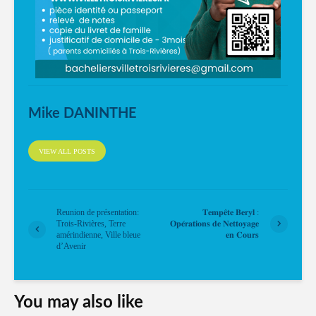
Mike DANINTHE
VIEW ALL POSTS
Reunion de présentation:
𝐓𝐞𝐦𝐩𝐞̂𝐭𝐞 𝐁𝐞𝐫𝐲𝐥 :
Trois-Rivières, Terre
𝐎𝐩𝐞́𝐫𝐚𝐭𝐢𝐨𝐧𝐬 𝐝𝐞 𝐍𝐞𝐭𝐭𝐨𝐲𝐚𝐠𝐞
amérindienne, Ville bleue
𝐞𝐧 𝐂𝐨𝐮𝐫𝐬
d’Avenir
You may also like