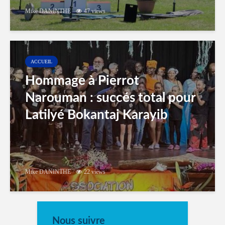
Mike DANINTHE
47 views
ACCUEIL
Hommage à Pierrot
Narouman : succés total pour
Latilyé Bokantaj Karayib
Mike DANINTHE
22 views
Nous suivre