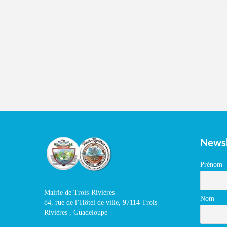
Newsl
Prénom
Mairie de Trois-Rivières
Nom
84, rue de l’Hôtel de ville, 97114 Trois-
Rivières , Guadeloupe