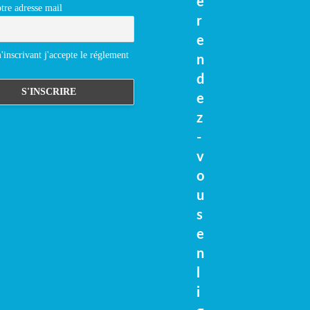
e
tre adresse mail
r
e
inscrivant j'accepte le réglement
n
d
e
z
-
v
o
u
s
e
n
l
i