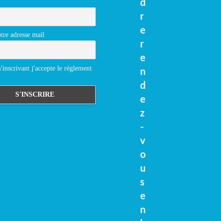
d
r
e
tre adresse mail
r
e
inscrivant j'accepte le réglement
n
d
e
z
-
v
o
u
s
e
n