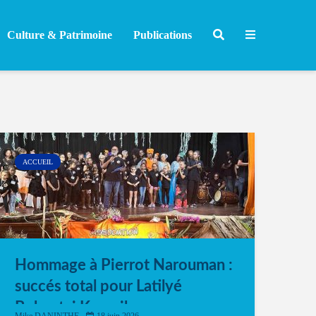
Culture & Patrimoine
Publications
ACCUEIL
Hommage à Pierrot Narouman :
succés total pour Latilyé
Bokantaj Karayib