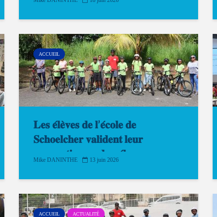
Mike DANINTHE
18 juin 2026
ACCUEIL
𝐋𝐞𝐬 𝐞́𝐥𝐞̀𝐯𝐞𝐬 𝐝𝐞 𝐥’𝐞́𝐜𝐨𝐥𝐞 𝐝𝐞
𝐒𝐜𝐡𝐨𝐞𝐥𝐜𝐡𝐞𝐫 𝐯𝐚𝐥𝐢𝐝𝐞𝐧𝐭 𝐥𝐞𝐮𝐫
𝐚𝐩𝐩𝐫𝐞𝐧𝐭𝐢𝐬𝐬𝐚𝐠𝐞 𝐝𝐮 𝐯𝐞́𝐥𝐨 𝐞𝐧
Mike DANINTHE
13 juin 2026
𝐜𝐨𝐧𝐝𝐢𝐭𝐢𝐨𝐧𝐬 𝐫𝐞́𝐞𝐥𝐥𝐞𝐬
ACCUEIL
ACTUALITÉ