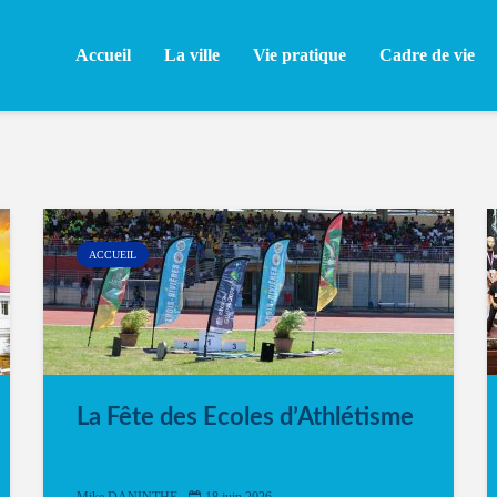
Accueil
La ville
Vie pratique
Cadre de vie
ACCUEIL
La Fête des Ecoles d’Athlétisme