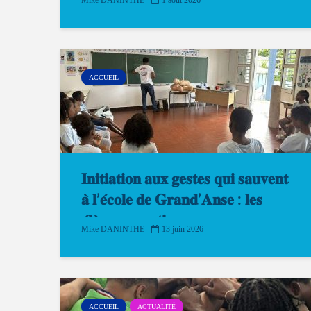
Mike DANINTHE
1 août 2026
ACCUEIL
𝐈𝐧𝐢𝐭𝐢𝐚𝐭𝐢𝐨𝐧 𝐚𝐮𝐱 𝐠𝐞𝐬𝐭𝐞𝐬 𝐪𝐮𝐢 𝐬𝐚𝐮𝐯𝐞𝐧𝐭
𝐚̀ 𝐥’𝐞́𝐜𝐨𝐥𝐞 𝐝𝐞 𝐆𝐫𝐚𝐧𝐝’𝐀𝐧𝐬𝐞 : 𝐥𝐞𝐬
𝐞́𝐥𝐞̀𝐯𝐞𝐬 𝐞𝐧 𝐚𝐜𝐭𝐢𝐨𝐧
Mike DANINTHE
13 juin 2026
ACCUEIL
ACTUALITÉ