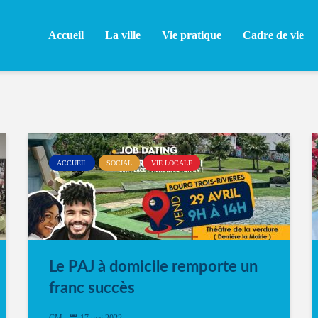
Accueil
La ville
Vie pratique
Cadre de vie
ACCUEIL
SOCIAL
VIE LOCALE
Le PAJ à domicile remporte un
franc succès