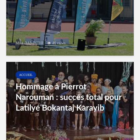
Mike DANINTHE
46 views
ACCUEIL
Hommage à Pierrot
Narouman : succés total pour
Latilyé Bokantaj Karayib