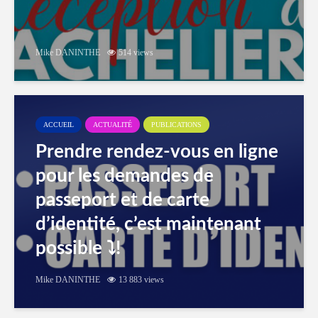
Mike DANINTHE
514 views
ACCUEIL
ACTUALITÉ
PUBLICATIONS
Prendre rendez-vous en ligne
pour les demandes de
passeport et de carte
d’identité, c’est maintenant
possible ⤵️!
Mike DANINTHE
13 883 views