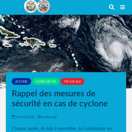
ACCUEIL
CADRE DE VIE
VIE LOCALE
Rappel des mesures de
sécurité en cas de cyclone
14 avril 2022
6 min read
Chaque année, de juin à novembre, la Guadeloupe est