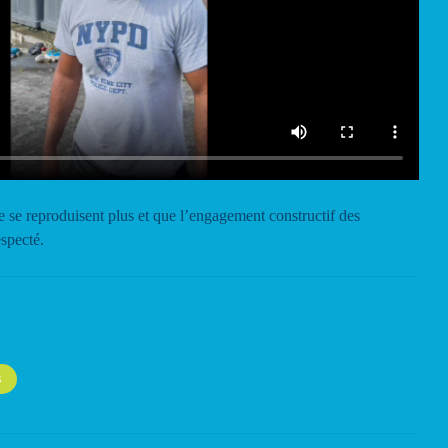
e se reproduisent plus et que l’engagement constructif des
especté.
S