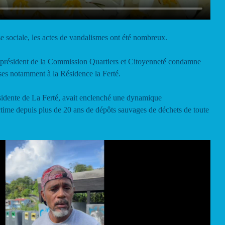
se sociale, les actes de vandalismes ont été nombreux.
ce-président de la Commission Quartiers et Citoyenneté condamne
es notamment à la Résidence la Ferté.
idente de La Ferté, avait enclenché une dynamique
ictime depuis plus de 20 ans de dépôts sauvages de déchets de toute