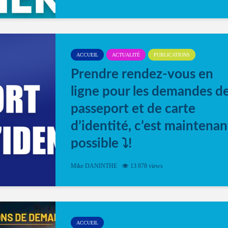
ACCUEIL
ACTUALITÉ
PUBLICATIONS
Prendre rendez-vous en
ligne pour les demandes d
passeport et de carte
d’identité, c’est maintenan
possible ⤵️!
Désormais, il est possible de prendre rendez-vou
Mike DANINTHE
13 878 views
en ligne pour faire ou renouveler la carte d’identi
ou le passeport. Cela vous permettra de gagner d
temps. En quelques clics, votre rendez-vous en
ligne est...
ACCUEIL