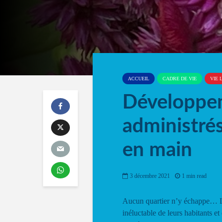
ACCUEIL
CADRE DE VIE
VIE 
Développem
administré
en main
3 décembre 2021
1 min read
Aucun quartier n’y échappe… Les
inéluctable de leurs habitants e