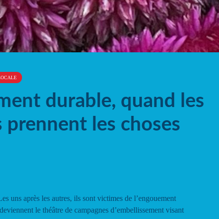
LOCALE
ent durable, quand les
s prennent les choses
 uns après les autres, ils sont victimes de l’engouement
t deviennent le théâtre de campagnes d’embellissement visant