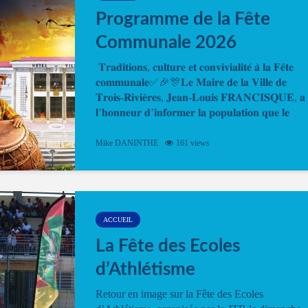
Programme de la Fête
Communale 2026
𝐓𝐫𝐚𝐝𝐢𝐭𝐢𝐨𝐧𝐬, 𝐜𝐮𝐥𝐭𝐮𝐫𝐞 𝐞𝐭 𝐜𝐨𝐧𝐯𝐢𝐯𝐢𝐚𝐥𝐢𝐭𝐞́ 𝐚̀ 𝐥𝐚 𝐅𝐞̂𝐭𝐞
𝐜𝐨𝐦𝐦𝐮𝐧𝐚𝐥𝐞✅🎉🎊𝐋𝐞 𝐌𝐚𝐢𝐫𝐞 𝐝𝐞 𝐥𝐚 𝐕𝐢𝐥𝐥𝐞 𝐝𝐞
𝐓𝐫𝐨𝐢𝐬-𝐑𝐢𝐯𝐢𝐞̀𝐫𝐞𝐬, 𝐉𝐞𝐚𝐧-𝐋𝐨𝐮𝐢𝐬 𝐅𝐑𝐀𝐍𝐂𝐈𝐒𝐐𝐔𝐄, 𝐚
𝐥’𝐡𝐨𝐧𝐧𝐞𝐮𝐫 𝐝’𝐢𝐧𝐟𝐨𝐫𝐦𝐞𝐫 𝐥𝐚 𝐩𝐨𝐩𝐮𝐥𝐚𝐭𝐢𝐨𝐧 𝐪𝐮𝐞 𝐥𝐞
𝐩𝐫𝐨𝐠𝐫𝐚𝐦𝐦𝐞 𝐨𝐟𝐟𝐢𝐜𝐢𝐞𝐥 𝐝𝐞 𝐥𝐚 𝐅𝐞̂𝐭𝐞...
Mike DANINTHE
161 views
ACCUEIL
La Fête des Ecoles
d’Athlétisme
Retour en image sur la Fête des Ecoles