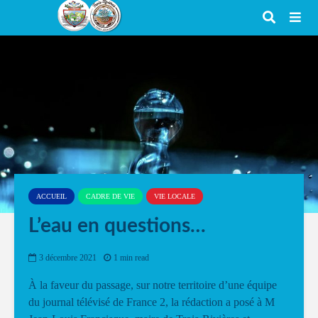
ACCUEIL
CADRE DE VIE
VIE LOCALE
L’eau en questions…
3 décembre 2021
1 min read
À la faveur du passage, sur notre territoire d’une équipe
du journal télévisé de France 2, la rédaction a posé à M