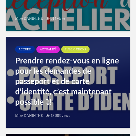
Mike DANINTHE
514 views
ACCUEIL
ACTUALITÉ
PUBLICATIONS
Prendre rendez-vous en ligne
pour les demandes de
passeport et de carte
d’identité, c’est maintenant
possible ⤵️!
Mike DANINTHE
13 883 views