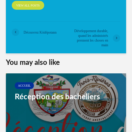
VIEW ALL POSTS
Développement durable,
Découvrez Kòdépotann
quand les administrés
prennent les choses en
main
You may also like
ACCUEIL
Réception des bacheliers