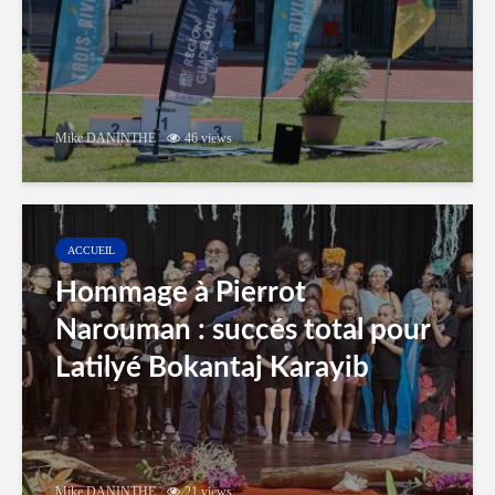
Mike DANINTHE
46 views
ACCUEIL
Hommage à Pierrot
Narouman : succés total pour
Latilyé Bokantaj Karayib
Mike DANINTHE
21 views