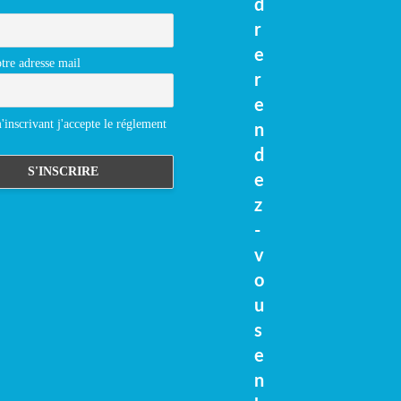
d
r
e
tre adresse mail
r
e
inscrivant j'accepte le réglement
n
d
e
z
-
v
o
u
s
e
n