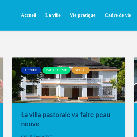
Accueil
La ville
Vie pratique
Cadre de vie
ACCUEIL
CADRE DE VIE
SOCIAL
La villa pastorale va faire peau
neuve