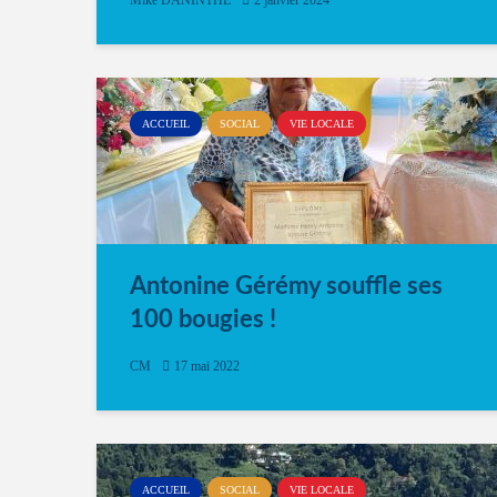
Mike DANINTHE
2 janvier 2024
de Madame ALTHEY à La Plaine
ACCUEIL
SOCIAL
VIE LOCALE
Antonine Gérémy souffle ses
100 bougies !
CM
17 mai 2022
ACCUEIL
SOCIAL
VIE LOCALE