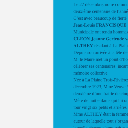
Le 27 décembre, notre commun
deuxième centenaire de l’ann
C’est avec beaucoup de fierté qu
𝐉𝐞𝐚𝐧-𝐋𝐨𝐮𝐢𝐬 𝐅𝐑𝐀𝐍𝐂𝐈𝐒𝐐
Municipale ont rendu hommage 
𝐂𝐋𝐄𝐎𝐍 𝐉𝐞𝐚𝐧𝐧𝐞 𝐆𝐞𝐫𝐭𝐫𝐮𝐝𝐞 𝐯
𝐀𝐋𝐓𝐇𝐄𝐘 résidant à La Plain
Depuis son arrivée à la tête de
M. le Maire met un point d’ho
célébrer ses centenaires, incar
mémoire collective.
Née à La Plaine Trois-Rivières
décembre 1923, Mme Veuve 
deuxième d’une fratrie de cinq
Mère de huit enfants qui lui o
tour vingt-six petits et arrières
Mme ALTHEY était la femme
autour de laquelle tout s’organi
laquelle chacun s’appuyait av