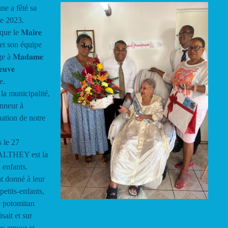
e a fêté sa
ée 2023.
e le 𝐌𝐚𝐢𝐫𝐞
𝐄 et son équipe
à 𝐌𝐚𝐝𝐚𝐦𝐞
𝐮𝐯𝐞
e.
 la municipalité,
nneur à
nation de notre
 le 27
ALTHEY est la
 enfants.
nt donné à leur
-petits-enfants,
 potomitan
sait et sur
ec amour et