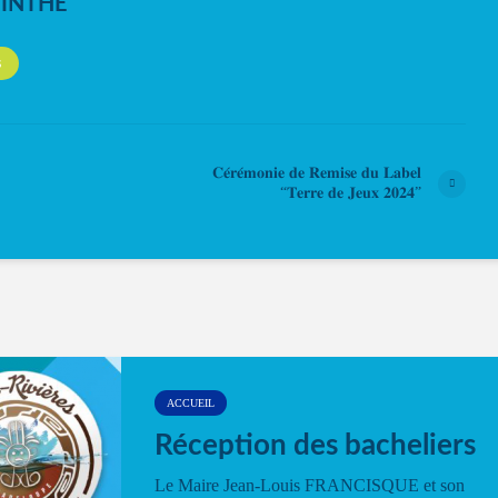
NINTHE
S
𝐂𝐞́𝐫𝐞́𝐦𝐨𝐧𝐢𝐞 𝐝𝐞 𝐑𝐞𝐦𝐢𝐬𝐞 𝐝𝐮 𝐋𝐚𝐛𝐞𝐥
“𝐓𝐞𝐫𝐫𝐞 𝐝𝐞 𝐉𝐞𝐮𝐱 𝟐𝟎𝟐𝟒”
ACCUEIL
Réception des bacheliers
Le Maire Jean-Louis FRANCISQUE et son