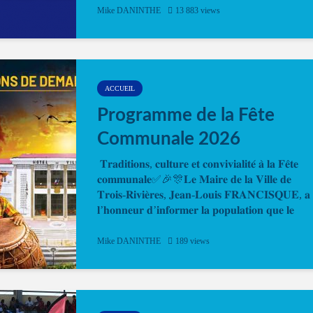
Désormais, il est possible de prendre rendez-vou
Mike DANINTHE
13 883 views
en ligne pour faire ou renouveler la carte d’identi
ou le passeport. Cela vous permettra de gagner d
temps. En quelques clics, votre rendez-vous en
ligne est...
ACCUEIL
Programme de la Fête
Communale 2026
𝐓𝐫𝐚𝐝𝐢𝐭𝐢𝐨𝐧𝐬, 𝐜𝐮𝐥𝐭𝐮𝐫𝐞 𝐞𝐭 𝐜𝐨𝐧𝐯𝐢𝐯𝐢𝐚𝐥𝐢𝐭𝐞́ 𝐚̀ 𝐥𝐚 𝐅𝐞̂𝐭𝐞
𝐜𝐨𝐦𝐦𝐮𝐧𝐚𝐥𝐞✅🎉🎊𝐋𝐞 𝐌𝐚𝐢𝐫𝐞 𝐝𝐞 𝐥𝐚 𝐕𝐢𝐥𝐥𝐞 𝐝𝐞
𝐓𝐫𝐨𝐢𝐬-𝐑𝐢𝐯𝐢𝐞̀𝐫𝐞𝐬, 𝐉𝐞𝐚𝐧-𝐋𝐨𝐮𝐢𝐬 𝐅𝐑𝐀𝐍𝐂𝐈𝐒𝐐𝐔𝐄, 𝐚
𝐥’𝐡𝐨𝐧𝐧𝐞𝐮𝐫 𝐝’𝐢𝐧𝐟𝐨𝐫𝐦𝐞𝐫 𝐥𝐚 𝐩𝐨𝐩𝐮𝐥𝐚𝐭𝐢𝐨𝐧 𝐪𝐮𝐞 𝐥𝐞
𝐩𝐫𝐨𝐠𝐫𝐚𝐦𝐦𝐞 𝐨𝐟𝐟𝐢𝐜𝐢𝐞𝐥 𝐝𝐞 𝐥𝐚 𝐅𝐞̂𝐭𝐞...
Mike DANINTHE
189 views