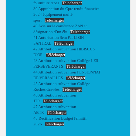
fourniture repas
Télécharger
39 Approbation du Cpte rendu financier
2024 équipement multi-
sport
Télécharger
40 Avis sur la conférence ZAN et
désignation d’un élu
Télécharger
41 Autorisation Sem Pat LIZIN
SANTRAL
Télécharger
42 Attribution subvention HIBISCUS
D’OR
Télécharger
43 Attribution subvention Collège LES
PERSEVERANTS
Télécharger
44 Attribution subvention PENSIONNAT
DE VERSAILLES
Télécharger
45 Attribution subvention Collège
Roches Gravées
Télécharger
46 Attribution subvention
JTR
Télécharger
47 Attribution subvention
ABTR
Télécharger
48 Rectification Budget Primitif
2026
Télécharger