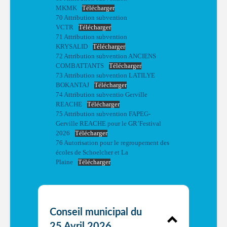
MKMK
Télécharger
70 Attribution subvention
VCTR
Télécharger
71 Attribution subvention
KRYSALID
Télécharger
72 Attribution subvention ANCIENS
COMBATTANTS
Télécharger
73 Attribution subvention LATILYE
BOKANTAJ
Télécharger
74 Attribution subventio Gerville
REACHE
Télécharger
75 Attribution subvention FAPEG-
Gerville REACHE pour le GR’Festival
2026
Télécharger
76 Autorisation pour le regroupement des
écoles de Schoelcher et La
Plaine
Télécharger
Conseil municipal du
25 Avril 2026