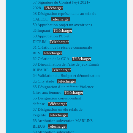
57 Signature du Contrat Péyi 2021-
2028
Télécharger
58 Désignation représentants au sein du
CALEOL
Télécharger
59 Approbation projet un avenir sans
délinquant
Télécharger
60 Approbation PCS et
DICRIM
Télécharger
61 Création de la réserve communale
RCS
Télécharger
62 Création de la CCA
Télécharger
63 Dénomination de l’aire de jeux Ennah
RUPAIRE
Télécharger
64 Validation du Budget et dénomination
du City stade
Télécharger
65 Désignation d’un référent Violence
faites aux femmes
Télécharger
66 Désignation correspondant
défense
Télécharger
67 Désignation un élu relais de
l’égalité
Télécharger
68 Attribution subvention MARLINS
BLEUS
Télécharger
69 Attribution subvention