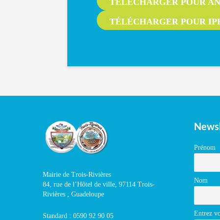
TÉLÉCHARGER POUR A
TÉLÉCHARGER POUR IP
Newsl
Prénom
Mairie de Trois-Rivières
Nom
84, rue de l’Hôtel de ville, 97114 Trois-
Rivières , Guadeloupe
Entrez vo
Standard : 0590 92 90 05