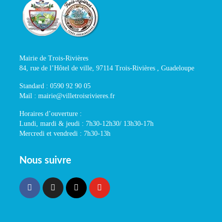
du certificat de radiation
École Maternelle de la Plaine – 0590 92
Mairie de Trois-Rivières
91 03
84, rue de l’Hôtel de ville, 97114 Trois-Rivières , Guadeloupe
École Primaire de Schœlcher – 0590 92
90 69
Standard : 0590 92 90 05
Mail : mairie@villetroisrivieres.fr
École Gérard Lauriette – 0590 92 91 32
École Primaire de Grande-Anse – 0590
Horaires d’ouverture :
Lundi, mardi & jeudi : 7h30-12h30/ 13h30-17h
92 91 02
Mercredi et vendredi : 7h30-13h
Nous suivre
fiche inscription TPS 2026-2027
Télécharger
fiche inscription école 2026-2027
Télécharger