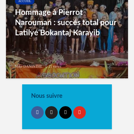
ACCUEIL
Hommage à Pierrot
Narouman : succés total pour
Latilyé Bokantaj Karayib
Mike DANINTHE
21 views
Nous suivre