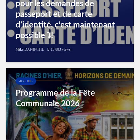
pour les demandes de
passeport et de carte
d’identité, c’est maintenant
possible ⤵️!
Mike DANINTHE
13 883 views
ACCUEIL
Programme de la Fête
Communale 2026