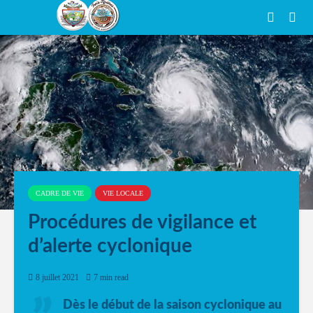
CADRE DE VIE
VIE LOCALE
Procédures de vigilance et
d’alerte cyclonique
8 juillet 2021
7 min read
Dès le début de la saison cyclonique au