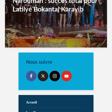
Narouman : succés total pour
Latilyé Bokantaj Karayib
Mike DANINTHE
21 views
Nous suivre
Accueil