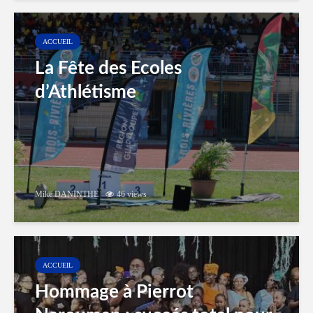
ACCUEIL
La Fête des Ecoles
d’Athlétisme
Mike DANINTHE
46 views
ACCUEIL
Hommage à Pierrot