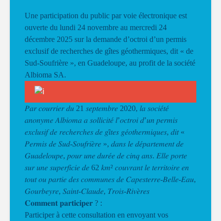
Une participation du public par voie électronique est
ouverte du lundi 24 novembre au mercredi 24
décembre 2025 sur la demande d’octroi d’un permis
exclusif de recherches de gîtes géothermiques, dit « de
Sud-Soufrière », en Guadeloupe, au profit de la société
Albioma SA.
𝑃𝑎𝑟 𝑐𝑜𝑢𝑟𝑟𝑖𝑒𝑟 𝑑𝑢 21 𝑠𝑒𝑝𝑡𝑒𝑚𝑏𝑟𝑒 2020, 𝑙𝑎 𝑠𝑜𝑐𝑖𝑒́𝑡𝑒́
𝑎𝑛𝑜𝑛𝑦𝑚𝑒 𝐴𝑙𝑏𝑖𝑜𝑚𝑎 𝑎 𝑠𝑜𝑙𝑙𝑖𝑐𝑖𝑡𝑒́ 𝑙’𝑜𝑐𝑡𝑟𝑜𝑖 𝑑’𝑢𝑛 𝑝𝑒𝑟𝑚𝑖𝑠
𝑒𝑥𝑐𝑙𝑢𝑠𝑖𝑓 𝑑𝑒 𝑟𝑒𝑐ℎ𝑒𝑟𝑐ℎ𝑒𝑠 𝑑𝑒 𝑔𝑖̂𝑡𝑒𝑠 𝑔𝑒́𝑜𝑡ℎ𝑒𝑟𝑚𝑖𝑞𝑢𝑒𝑠, 𝑑𝑖𝑡 «
𝑃𝑒𝑟𝑚𝑖𝑠 𝑑𝑒 𝑆𝑢𝑑-𝑆𝑜𝑢𝑓𝑟𝑖𝑒̀𝑟𝑒 », 𝑑𝑎𝑛𝑠 𝑙𝑒 𝑑𝑒́𝑝𝑎𝑟𝑡𝑒𝑚𝑒𝑛𝑡 𝑑𝑒
𝐺𝑢𝑎𝑑𝑒𝑙𝑜𝑢𝑝𝑒, 𝑝𝑜𝑢𝑟 𝑢𝑛𝑒 𝑑𝑢𝑟𝑒́𝑒 𝑑𝑒 𝑐𝑖𝑛𝑞 𝑎𝑛𝑠. 𝐸𝑙𝑙𝑒 𝑝𝑜𝑟𝑡𝑒
𝑠𝑢𝑟 𝑢𝑛𝑒 𝑠𝑢𝑝𝑒𝑟𝑓𝑖𝑐𝑖𝑒 𝑑𝑒 62 𝑘𝑚² 𝑐𝑜𝑢𝑣𝑟𝑎𝑛𝑡 𝑙𝑒 𝑡𝑒𝑟𝑟𝑖𝑡𝑜𝑖𝑟𝑒 𝑒𝑛
𝑡𝑜𝑢𝑡 𝑜𝑢 𝑝𝑎𝑟𝑡𝑖𝑒 𝑑𝑒𝑠 𝑐𝑜𝑚𝑚𝑢𝑛𝑒𝑠 𝑑𝑒 𝐶𝑎𝑝𝑒𝑠𝑡𝑒𝑟𝑟𝑒-𝐵𝑒𝑙𝑙𝑒-𝐸𝑎𝑢,
𝐺𝑜𝑢𝑟𝑏𝑒𝑦𝑟𝑒, 𝑆𝑎𝑖𝑛𝑡-𝐶𝑙𝑎𝑢𝑑𝑒, 𝑇𝑟𝑜𝑖𝑠-𝑅𝑖𝑣𝑒̀𝑟𝑒𝑠
𝐂𝐨𝐦𝐦𝐞𝐧𝐭 𝐩𝐚𝐫𝐭𝐢𝐜𝐢𝐩𝐞𝐫 ? :
Participer à cette consultation en envoyant vos