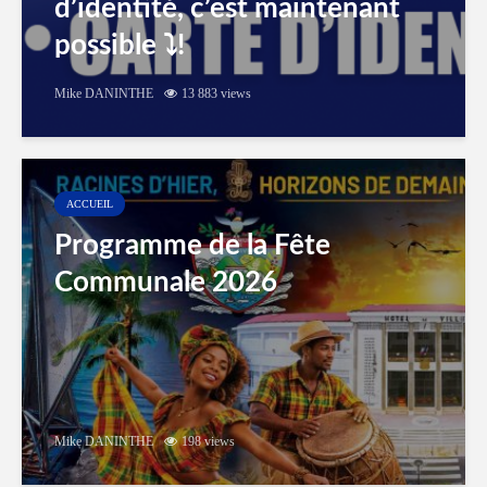
d’identité, c’est maintenant
possible ⤵️!
Mike DANINTHE
13 883 views
ACCUEIL
Programme de la Fête
Communale 2026
Mike DANINTHE
198 views