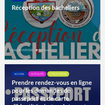
Réception des bacheliers
Mike DANINTHE
514 views
ACCUEIL
ACTUALITÉ
PUBLICATIONS
Prendre rendez-vous en ligne
pour les demandes de
passeport et de carte