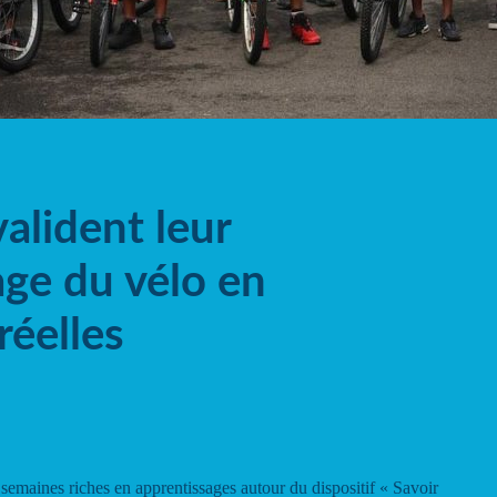
valident leur
age du vélo en
réelles
semaines riches en apprentissages autour du dispositif « Savoir