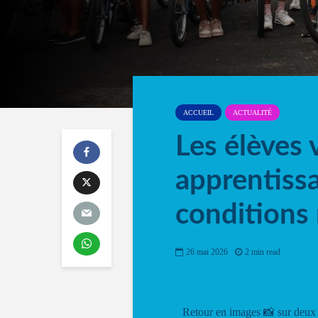
ACCUEIL
ACTUALITÉ
Les élèves 
apprentiss
conditions 
26 mai 2026
2 min read
Retour en images 📸 sur deux 