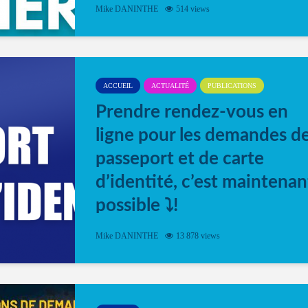
Mike DANINTHE
514 views
ACCUEIL
ACTUALITÉ
PUBLICATIONS
Prendre rendez-vous en
ligne pour les demandes d
passeport et de carte
d’identité, c’est maintenan
possible ⤵️!
Désormais, il est possible de prendre rendez-vou
Mike DANINTHE
13 878 views
en ligne pour faire ou renouveler la carte d’identi
ou le passeport. Cela vous permettra de gagner d
temps. En quelques clics, votre rendez-vous en
ligne est...