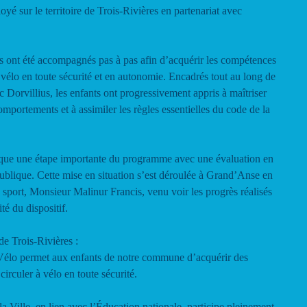
é sur le territoire de Trois-Rivières en partenariat avec
es ont été accompagnés pas à pas afin d’acquérir les compétences
 vélo en toute sécurité et en autonomie. Encadrés tout au long de
Dorvillius, les enfants ont progressivement appris à maîtriser
omportements et à assimiler les règles essentielles du code de la
ue une étape importante du programme avec une évaluation en
 publique. Cette mise en situation s’est déroulée à Grand’Anse en
 sport, Monsieur Malinur Francis, venu voir les progrès réalisés
ité du dispositif.
e Trois-Rivières :
 Vélo permet aux enfants de notre commune d’acquérir des
irculer à vélo en toute sécurité.
a Ville, en lien avec l’Éducation nationale, participe pleinement