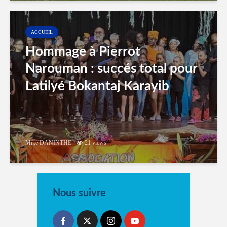
ACCUEIL
Hommage à Pierrot
Narouman : succés total pour
Latilyé Bokantaj Karayib
Mike DANINTHE
21 views
Nous suivre