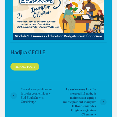
Hadjira CECILE
VIEW ALL POSTS
Consultation publique sur
𝐋𝐞 𝐬𝐚𝐯𝐢𝐞𝐳-𝐯𝐨𝐮𝐬 ℹ ? « 𝐋𝐞
le projet géothermique «
𝐦𝐞𝐫𝐜𝐫𝐞𝐝𝐢 𝟏𝟑 𝐚𝐨𝐮̂𝐭, 𝐥𝐞
Sud-Soufrière » en
𝐦𝐚𝐢𝐫𝐞 𝐞𝐭 𝐬𝐨𝐧 𝐞́𝐪𝐮𝐢𝐩𝐞
Guadeloupe
𝐦𝐮𝐧𝐢𝐜𝐢𝐩𝐚𝐥𝐞 𝐨𝐧𝐭 𝐢𝐧𝐚𝐮𝐠𝐮𝐫𝐞́
𝐥𝐞 𝐑𝐨𝐧𝐝-𝐏𝐨𝐢𝐧𝐭 𝐝𝐞𝐬
𝐎𝐫𝐢𝐠𝐢𝐧𝐞𝐬 𝐚̀ 𝐐𝐮𝐚𝐭𝐫𝐞-
𝐂𝐡𝐞𝐦𝐢𝐧𝐬 »