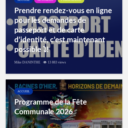
Prendre rendez-vous en ligne
pour les demandes de
passeport et de carte
d’identité, c’est maintenant
possible ⤵️!
Mike DANINTHE
13 883 views
ACCUEIL
Programme de la Fête
Communale 2026