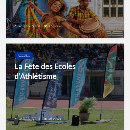
Mike DANINTHE
172 views
ACCUEIL
La Fête des Ecoles
d’Athlétisme
Mike DANINTHE
46 views