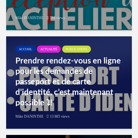
Mike DANINTHE
514 views
ACCUEIL
ACTUALITÉ
PUBLICATIONS
Prendre rendez-vous en ligne
pour les demandes de
passeport et de carte
d’identité, c’est maintenant
possible ⤵️!
Mike DANINTHE
13 885 views