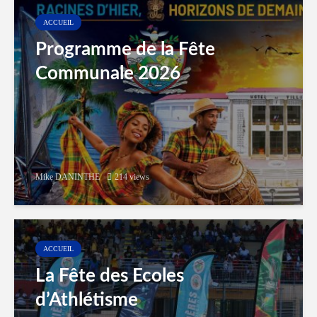
ACCUEIL
Programme de la Fête
Communale 2026
Mike DANINTHE
214 views
ACCUEIL
La Fête des Ecoles
d’Athlétisme