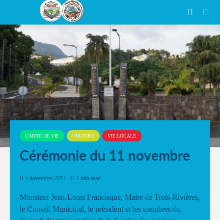
CADRE DE VIE
CULTURE
VIE LOCALE
Cérémonie du 11 novembre
7 novembre 2017
1 min read
Monsieur Jean-Louis Francisque, Maire de Trois-Rivières,
le Conseil Municipal, le président et les membres du