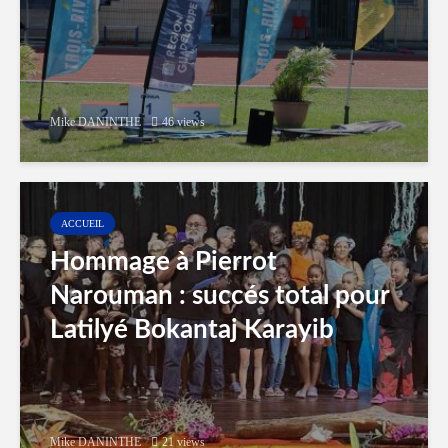
Mike DANINTHE
46 views
ACCUEIL
Hommage à Pierrot
Narouman : succés total pour
Latilyé Bokantaj Karayib
Mike DANINTHE
21 views