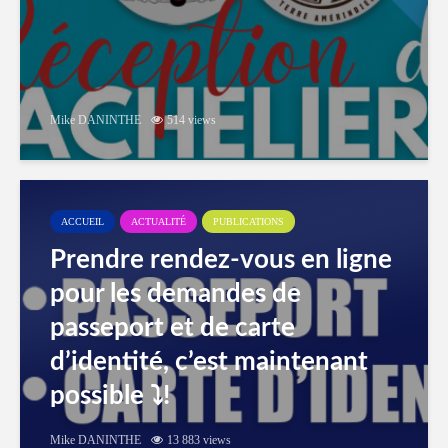
Mike DANINTHE
514 views
ACCUEIL
ACTUALITÉ
PUBLICATIONS
Prendre rendez-vous en ligne
pour les demandes de
passeport et de carte
d’identité, c’est maintenant
possible ⤵️!
Mike DANINTHE
13 883 views