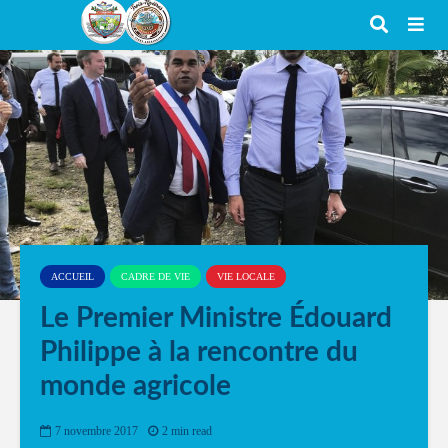
ACCUEIL
CADRE DE VIE
VIE LOCALE
Le Premier Ministre Édouard
Philippe à la rencontre du
monde agricole
7 novembre 2017
2 min read