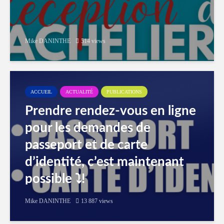
Mike DANINTHE
514 views
ACCUEIL
ACTUALITÉ
PUBLICATIONS
Prendre rendez-vous en ligne
pour les demandes de
passeport et de carte
d’identité, c’est maintenant
possible ⤵️!
Mike DANINTHE
13 887 views