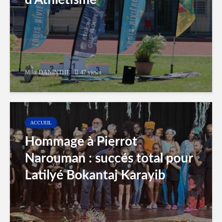
Mike DANINTHE
47 views
ACCUEIL
Hommage à Pierrot
Narouman : succés total pour
Latilyé Bokantaj Karayib