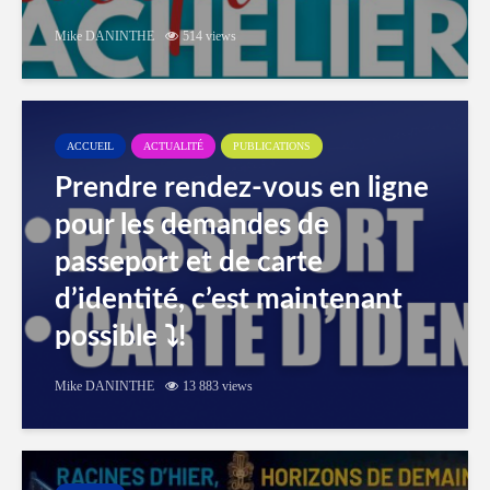
Mike DANINTHE
514 views
ACCUEIL
ACTUALITÉ
PUBLICATIONS
Prendre rendez-vous en ligne
pour les demandes de
passeport et de carte
d’identité, c’est maintenant
possible ⤵️!
Mike DANINTHE
13 883 views