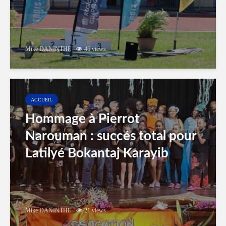
Mike DANINTHE
46 views
ACCUEIL
Hommage à Pierrot
Narouman : succés total pour
Latilyé Bokantaj Karayib
Mike DANINTHE
21 views