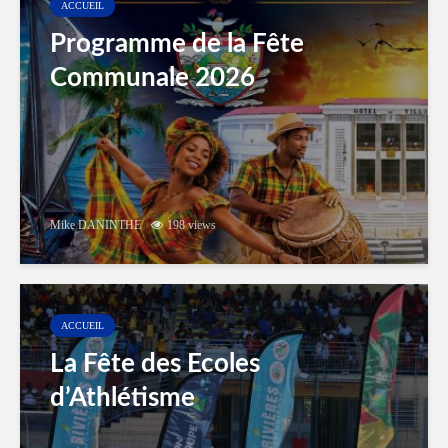
ACCUEIL
Programme de la Fête
Communale 2026
Mike DANINTHE
198 views
ACCUEIL
La Fête des Ecoles
d’Athlétisme