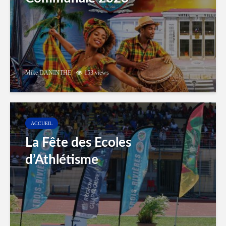
Mike DANINTHE
153 views
ACCUEIL
La Fête des Ecoles
d’Athlétisme