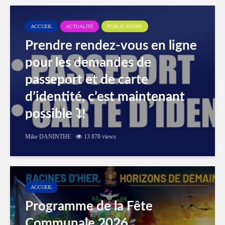
ACCUEIL
ACTUALITÉ
PUBLICATIONS
Prendre rendez-vous en ligne
pour les demandes de
passeport et de carte
d’identité, c’est maintenant
possible ⤵️!
Mike DANINTHE
13 878 views
ACCUEIL
Programme de la Fête
Communale 2026