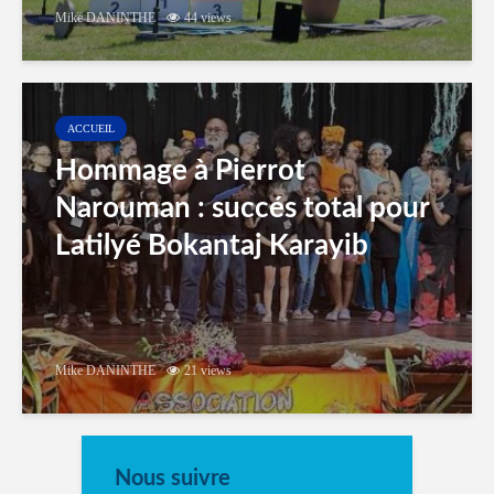
Mike DANINTHE
44 views
ACCUEIL
Hommage à Pierrot
Narouman : succés total pour
Latilyé Bokantaj Karayib
Mike DANINTHE
21 views
Nous suivre