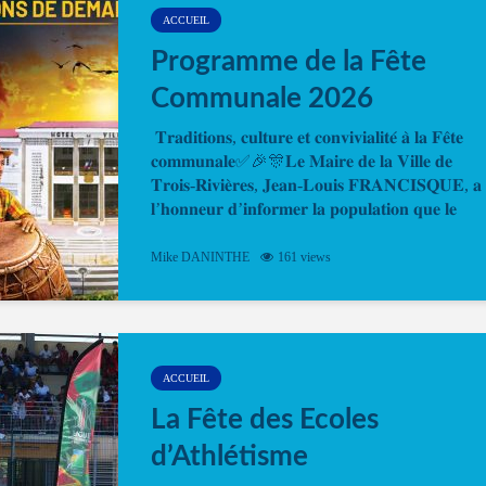
ACCUEIL
Programme de la Fête
Communale 2026
𝐓𝐫𝐚𝐝𝐢𝐭𝐢𝐨𝐧𝐬, 𝐜𝐮𝐥𝐭𝐮𝐫𝐞 𝐞𝐭 𝐜𝐨𝐧𝐯𝐢𝐯𝐢𝐚𝐥𝐢𝐭𝐞́ 𝐚̀ 𝐥𝐚 𝐅𝐞̂𝐭𝐞
𝐜𝐨𝐦𝐦𝐮𝐧𝐚𝐥𝐞✅🎉🎊𝐋𝐞 𝐌𝐚𝐢𝐫𝐞 𝐝𝐞 𝐥𝐚 𝐕𝐢𝐥𝐥𝐞 𝐝𝐞
𝐓𝐫𝐨𝐢𝐬-𝐑𝐢𝐯𝐢𝐞̀𝐫𝐞𝐬, 𝐉𝐞𝐚𝐧-𝐋𝐨𝐮𝐢𝐬 𝐅𝐑𝐀𝐍𝐂𝐈𝐒𝐐𝐔𝐄, 𝐚
𝐥’𝐡𝐨𝐧𝐧𝐞𝐮𝐫 𝐝’𝐢𝐧𝐟𝐨𝐫𝐦𝐞𝐫 𝐥𝐚 𝐩𝐨𝐩𝐮𝐥𝐚𝐭𝐢𝐨𝐧 𝐪𝐮𝐞 𝐥𝐞
𝐩𝐫𝐨𝐠𝐫𝐚𝐦𝐦𝐞 𝐨𝐟𝐟𝐢𝐜𝐢𝐞𝐥 𝐝𝐞 𝐥𝐚 𝐅𝐞̂𝐭𝐞...
Mike DANINTHE
161 views
ACCUEIL
La Fête des Ecoles
d’Athlétisme