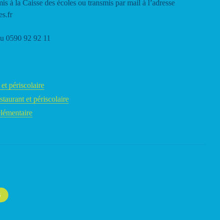
is à la Caisse des écoles ou transmis par mail à l’adresse
es.fr
au 0590 92 92 11
 et périscolaire
staurant et périscolaire
élémentaire
S