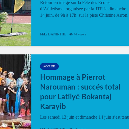
Retour en image sur la Fête des Ecoles
d’Athlétisme, organisée par la JTR le dimanche
14 juin, de 9h à 17h, sur la piste Christine Arron.
Mike DANINTHE
44 views
ACCUEIL
Hommage à Pierrot
Narouman : succés total
pour Latilyé Bokantaj
Karayib
Les samedi 13 juin et dimanche 14 juin s’est ten
le Gwan VAN Mené Nou Alé, un hommage