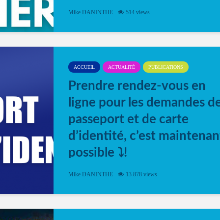
Mike DANINTHE
514 views
ACCUEIL
ACTUALITÉ
PUBLICATIONS
Prendre rendez-vous en
ligne pour les demandes d
passeport et de carte
d’identité, c’est maintenan
possible ⤵️!
Désormais, il est possible de prendre rendez-vou
Mike DANINTHE
13 878 views
en ligne pour faire ou renouveler la carte d’identi
ou le passeport. Cela vous permettra de gagner d
temps. En quelques clics, votre rendez-vous en
ligne est...