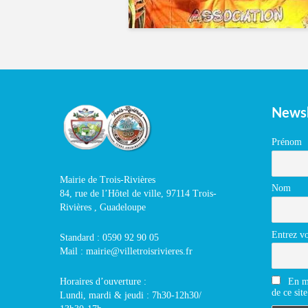
Newsl
Prénom
Mairie de Trois-Rivières
Nom
84, rue de l’Hôtel de ville, 97114 Trois-
Rivières , Guadeloupe
Entrez vo
Standard : 0590 92 90 05
Mail : mairie@villetroisrivieres.fr
En m'
Horaires d’ouverture :
de ce site
Lundi, mardi & jeudi : 7h30-12h30/