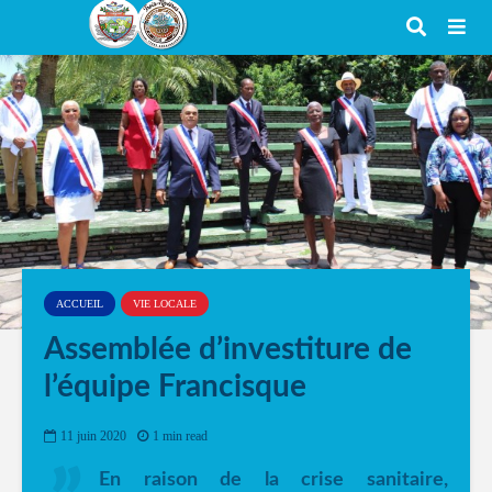
ACCUEIL
VIE LOCALE
Assemblée d’investiture de
l’équipe Francisque
11 juin 2020
1 min read
En raison de la crise sanitaire,