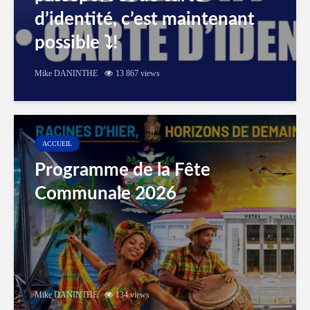
d’identité, c’est maintenant
possible ⤵️!
Mike DANINTHE
13 867 views
ACCUEIL
Programme de la Fête
Communale 2026
Mike DANINTHE
134 views