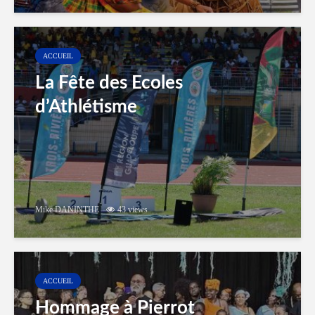
ACCUEIL
La Fête des Ecoles
d’Athlétisme
Mike DANINTHE
43 views
ACCUEIL
Hommage à Pierrot