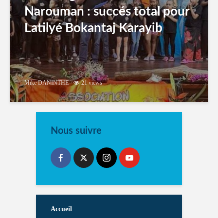
Narouman : succés total pour
Latilyé Bokantaj Karayib
Mike DANINTHE
21 views
Nous suivre
Accueil