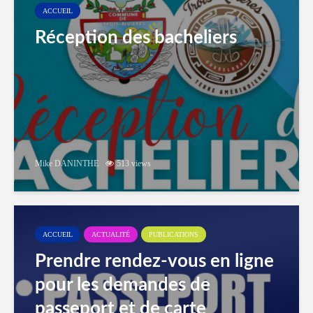
ACCUEIL
Réception des bacheliers
Mike DANINTHE
513 views
ACCUEIL
ACTUALITÉ
PUBLICATIONS
Prendre rendez-vous en ligne
pour les demandes de
passeport et de carte