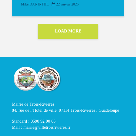
Mike DANINTHE
22 janvier 2025
LOAD MORE
Mairie de Trois-Rivières
84, rue de l’Hôtel de ville, 97114 Trois-Rivières , Guadeloupe
Standard : 0590 92 90 05
Mail : mairie@villetroisrivieres.fr