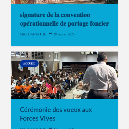
𝐬𝐢𝐠𝐧𝐚𝐭𝐮𝐫𝐞 𝐝𝐞 𝐥𝐚 𝐜𝐨𝐧𝐯𝐞𝐧𝐭𝐢𝐨𝐧
𝐨𝐩𝐞́𝐫𝐚𝐭𝐢𝐨𝐧𝐧𝐞𝐥𝐥𝐞 𝐝𝐞 𝐩𝐨𝐫𝐭𝐚𝐠𝐞 𝐟𝐨𝐧𝐜𝐢𝐞𝐫
Mike DANINTHE
29 janvier 2025
ACCUEIL
Cérémonie des voeux aux
Forces Vives