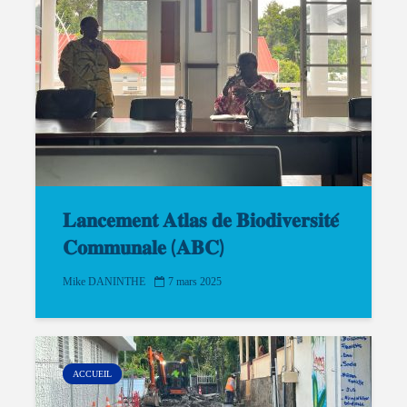
𝐋𝐚𝐧𝐜𝐞𝐦𝐞𝐧𝐭 𝐀𝐭𝐥𝐚𝐬 𝐝𝐞 𝐁𝐢𝐨𝐝𝐢𝐯𝐞𝐫𝐬𝐢𝐭𝐞́
𝐂𝐨𝐦𝐦𝐮𝐧𝐚𝐥𝐞 (𝐀𝐁𝐂)
Mike DANINTHE
7 mars 2025
ACCUEIL