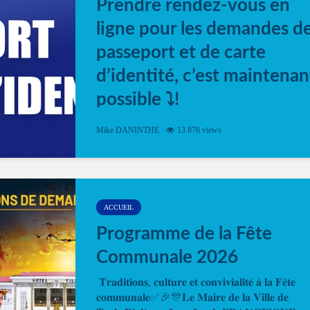
Prendre rendez-vous en
ligne pour les demandes d
passeport et de carte
d’identité, c’est maintenan
possible ⤵️!
Désormais, il est possible de prendre rendez-vou
Mike DANINTHE
13 876 views
en ligne pour faire ou renouveler la carte d’identi
ou le passeport. Cela vous permettra de gagner d
temps. En quelques clics, votre rendez-vous en
ligne est...
ACCUEIL
Programme de la Fête
Communale 2026
𝐓𝐫𝐚𝐝𝐢𝐭𝐢𝐨𝐧𝐬, 𝐜𝐮𝐥𝐭𝐮𝐫𝐞 𝐞𝐭 𝐜𝐨𝐧𝐯𝐢𝐯𝐢𝐚𝐥𝐢𝐭𝐞́ 𝐚̀ 𝐥𝐚 𝐅𝐞̂𝐭𝐞
𝐜𝐨𝐦𝐦𝐮𝐧𝐚𝐥𝐞✅🎉🎊𝐋𝐞 𝐌𝐚𝐢𝐫𝐞 𝐝𝐞 𝐥𝐚 𝐕𝐢𝐥𝐥𝐞 𝐝𝐞