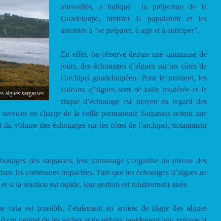
intensifiés, a indiqué la préfecture de la
Guadeloupe, invitant la population et les
autorités à “se préparer, à agir et à anticiper”.
En effet, on observe depuis une quinzaine de
jours, des échouages d’algues sur les côtes de
l’archipel guadeloupéen. Pour le moment, les
radeaux d’algues sont de taille modérée et le
es algues sargasses
risque d’échouage est moyen au regard des
 services en charge de la veille permanente Sargasses notent une
t du volume des échouages sur les côtes de l’archipel, notamment
ouages des sargasses, leur ramassage s’organise au niveau des
 dans les communes impactées. Tant que les échouages d’algues ne
t si la réaction est rapide, leur gestion est relativement aisée.
 cela est possible, l’étalement en arrière de plage des algues
0 cm permet de les sécher et de réduire rapidement leur volume et