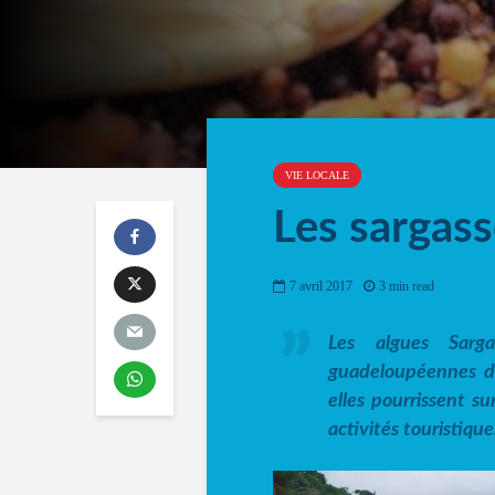
VIE LOCALE
Les sargass
7 avril 2017
3 min read
Les algues Sarga
guadeloupéennes d
elles pourrissent su
activités touristique