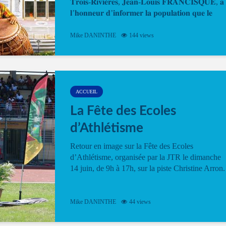
𝐓𝐫𝐨𝐢𝐬-𝐑𝐢𝐯𝐢𝐞̀𝐫𝐞𝐬, 𝐉𝐞𝐚𝐧-𝐋𝐨𝐮𝐢𝐬 𝐅𝐑𝐀𝐍𝐂𝐈𝐒𝐐𝐔𝐄, 𝐚
𝐥’𝐡𝐨𝐧𝐧𝐞𝐮𝐫 𝐝’𝐢𝐧𝐟𝐨𝐫𝐦𝐞𝐫 𝐥𝐚 𝐩𝐨𝐩𝐮𝐥𝐚𝐭𝐢𝐨𝐧 𝐪𝐮𝐞 𝐥𝐞
𝐩𝐫𝐨𝐠𝐫𝐚𝐦𝐦𝐞 𝐨𝐟𝐟𝐢𝐜𝐢𝐞𝐥 𝐝𝐞 𝐥𝐚 𝐅𝐞̂𝐭𝐞...
Mike DANINTHE
144 views
ACCUEIL
La Fête des Ecoles
d’Athlétisme
Retour en image sur la Fête des Ecoles
d’Athlétisme, organisée par la JTR le dimanche
14 juin, de 9h à 17h, sur la piste Christine Arron.
Mike DANINTHE
44 views