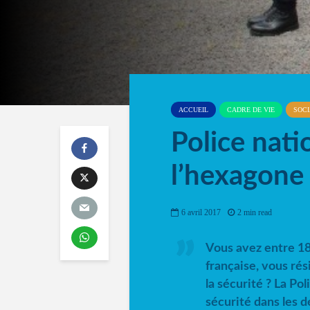
ACCUEIL
CADRE DE VIE
SOCI
Police nati
l’hexagone
6 avril 2017
2 min read
Vous avez entre 18
française, vous ré
la sécurité ? La Po
sécurité dans les d