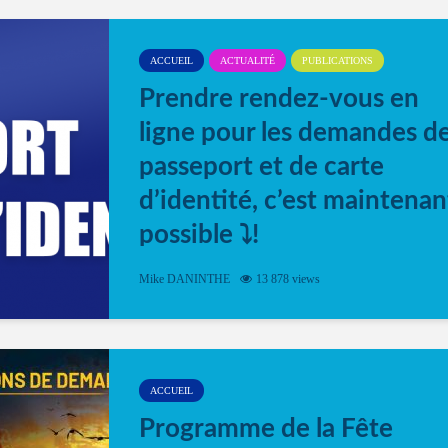
ACCUEIL
ACTUALITÉ
PUBLICATIONS
Prendre rendez-vous en
ligne pour les demandes d
passeport et de carte
d’identité, c’est maintenan
possible ⤵️!
Désormais, il est possible de prendre rendez-vou
Mike DANINTHE
13 878 views
en ligne pour faire ou renouveler la carte d’identi
ou le passeport. Cela vous permettra de gagner d
temps. En quelques clics, votre rendez-vous en
ligne est...
ACCUEIL
Programme de la Fête