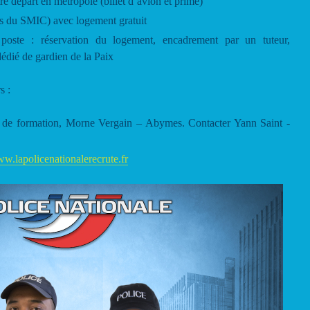
re départ en métropole (billet d’avion et prime)
s du SMIC) avec logement gratuit
 poste : réservation du logement, encadrement par un tuteur,
édié de gardien de la Paix
s :
t de formation, Morne Vergain – Abymes. Contacter Yann Saint -
w.lapolicenationalerecrute.fr