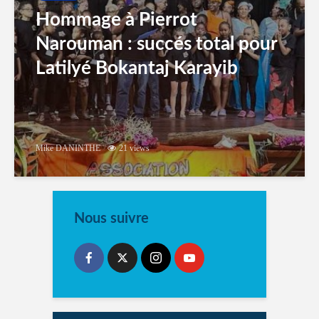
Hommage à Pierrot
Narouman : succés total pour
Latilyé Bokantaj Karayib
Mike DANINTHE
21 views
Nous suivre