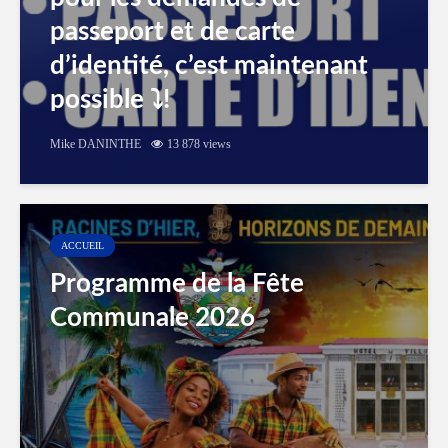
passeport et de carte
d’identité, c’est maintenant
possible ⤵️!
Mike DANINTHE
13 878 views
ACCUEIL
Programme de la Fête
Communale 2026