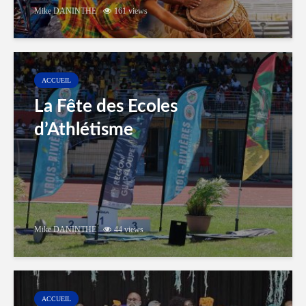
Mike DANINTHE
161 views
ACCUEIL
La Fête des Ecoles
d’Athlétisme
Mike DANINTHE
44 views
ACCUEIL