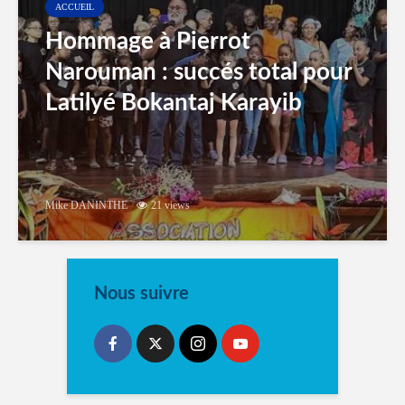
ACCUEIL
Hommage à Pierrot
Narouman : succés total pour
Latilyé Bokantaj Karayib
Mike DANINTHE
21 views
Nous suivre