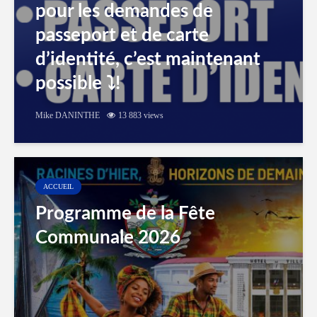
pour les demandes de
passeport et de carte
d’identité, c’est maintenant
possible ⤵️!
Mike DANINTHE
13 883 views
ACCUEIL
Programme de la Fête
Communale 2026