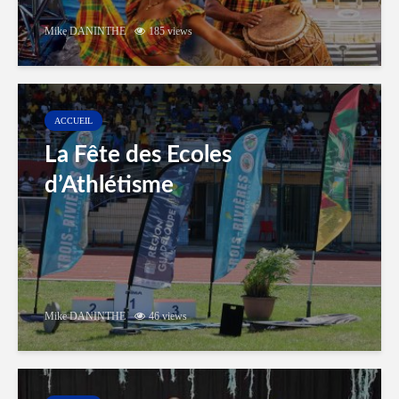
Mike DANINTHE
185 views
ACCUEIL
La Fête des Ecoles
d’Athlétisme
Mike DANINTHE
46 views