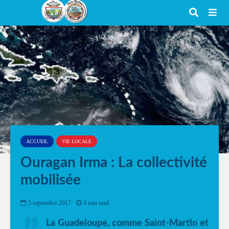
ACCUEIL
VIE LOCALE
Ouragan Irma : La collectivité
mobilisée
5 septembre 2017
4 min read
La Guadeloupe, comme Saint-Martin et