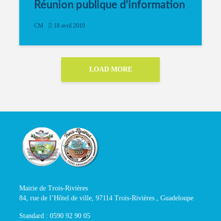
Réunion publique d’information
CM
18 avril 2019
LOAD MORE
Mairie de Trois-Rivières
84, rue de l’Hôtel de ville, 97114 Trois-Rivières , Guadeloupe
Standard : 0590 92 90 05