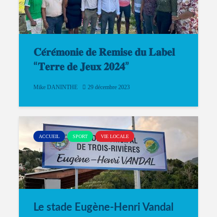
𝐂𝐞́𝐫𝐞́𝐦𝐨𝐧𝐢𝐞 𝐝𝐞 𝐑𝐞𝐦𝐢𝐬𝐞 𝐝𝐮 𝐋𝐚𝐛𝐞𝐥
“𝐓𝐞𝐫𝐫𝐞 𝐝𝐞 𝐉𝐞𝐮𝐱 𝟐𝟎𝟐𝟒”
Mike DANINTHE
29 décembre 2023
ACCUEIL
SPORT
VIE LOCALE
Le stade Eugène-Henri Vandal