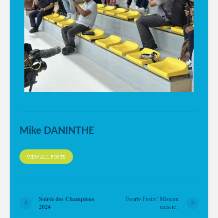
Mike DANINTHE
VIEW ALL POSTS
𝐒𝐨𝐢𝐫𝐞́𝐞 𝐝𝐞𝐬 𝐂𝐡𝐚𝐦𝐩𝐢𝐨𝐧𝐬
Twariv Festiv’ Mission
𝟐𝟎𝟐𝟒
reussie .