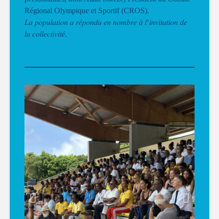
Régional Olympique et Sportif (CROS).
𝐿𝑎 𝑝𝑜𝑝𝑢𝑙𝑎𝑡𝑖𝑜𝑛 𝑎 𝑟𝑒́𝑝𝑜𝑛𝑑𝑢 𝑒𝑛 𝑛𝑜𝑚𝑏𝑟𝑒 𝑎̀ 𝑙’𝑖𝑛𝑣𝑖𝑡𝑎𝑡𝑖𝑜𝑛 𝑑𝑒
𝑙𝑎 𝑐𝑜𝑙𝑙𝑒𝑐𝑡𝑖𝑣𝑖𝑡𝑒́.