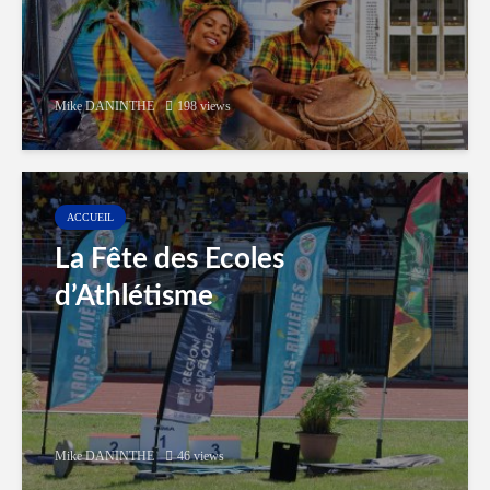
Mike DANINTHE
198 views
ACCUEIL
La Fête des Ecoles
d’Athlétisme
Mike DANINTHE
46 views