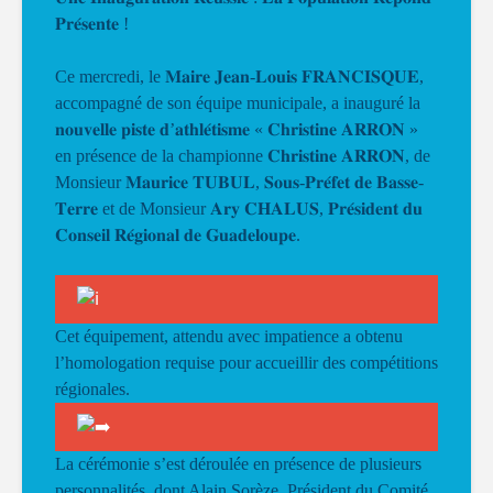
𝐏𝐫𝐞́𝐬𝐞𝐧𝐭𝐞 !
Ce mercredi, le 𝐌𝐚𝐢𝐫𝐞 𝐉𝐞𝐚𝐧-𝐋𝐨𝐮𝐢𝐬 𝐅𝐑𝐀𝐍𝐂𝐈𝐒𝐐𝐔𝐄,
accompagné de son équipe municipale, a inauguré la
𝐧𝐨𝐮𝐯𝐞𝐥𝐥𝐞 𝐩𝐢𝐬𝐭𝐞 𝐝’𝐚𝐭𝐡𝐥𝐞́𝐭𝐢𝐬𝐦𝐞 « 𝐂𝐡𝐫𝐢𝐬𝐭𝐢𝐧𝐞 𝐀𝐑𝐑𝐎𝐍 »
en présence de la championne 𝐂𝐡𝐫𝐢𝐬𝐭𝐢𝐧𝐞 𝐀𝐑𝐑𝐎𝐍, de
Monsieur 𝐌𝐚𝐮𝐫𝐢𝐜𝐞 𝐓𝐔𝐁𝐔𝐋, 𝐒𝐨𝐮𝐬-𝐏𝐫𝐞́𝐟𝐞𝐭 𝐝𝐞 𝐁𝐚𝐬𝐬𝐞-
𝐓𝐞𝐫𝐫𝐞 et de Monsieur 𝐀𝐫𝐲 𝐂𝐇𝐀𝐋𝐔𝐒, 𝐏𝐫𝐞́𝐬𝐢𝐝𝐞𝐧𝐭 𝐝𝐮
𝐂𝐨𝐧𝐬𝐞𝐢𝐥 𝐑𝐞́𝐠𝐢𝐨𝐧𝐚𝐥 𝐝𝐞 𝐆𝐮𝐚𝐝𝐞𝐥𝐨𝐮𝐩𝐞.
Cet équipement, attendu avec impatience a obtenu
l’homologation requise pour accueillir des compétitions
régionales.
La cérémonie s’est déroulée en présence de plusieurs
personnalités, dont Alain Sorèze, Président du Comité