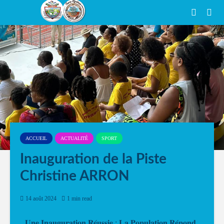
ACCUEIL
ACTUALITÉ
SPORT
Inauguration de la Piste
Christine ARRON
14 août 2024
1 min read
𝐔𝐧𝐞 𝐈𝐧𝐚𝐮𝐠𝐮𝐫𝐚𝐭𝐢𝐨𝐧 𝐑𝐞́𝐮𝐬𝐬𝐢𝐞 : 𝐋𝐚 𝐏𝐨𝐩𝐮𝐥𝐚𝐭𝐢𝐨𝐧 𝐑𝐞́𝐩𝐨𝐧𝐝