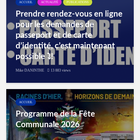
ACCUEIL
ACTUALITÉ
PUBLICATIONS
Prendre rendez-vous en ligne
pour les demandes de
passeport et de carte
d’identité, c’est maintenant
possible ⤵️!
Mike DANINTHE
13 883 views
ACCUEIL
Programme de la Fête
Communale 2026