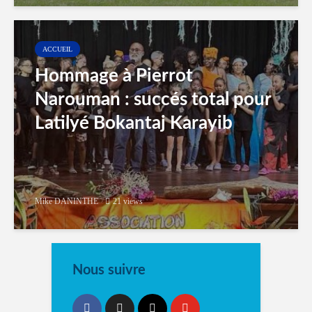
ACCUEIL
Hommage à Pierrot
Narouman : succés total pour
Latilyé Bokantaj Karayib
Mike DANINTHE
21 views
Nous suivre