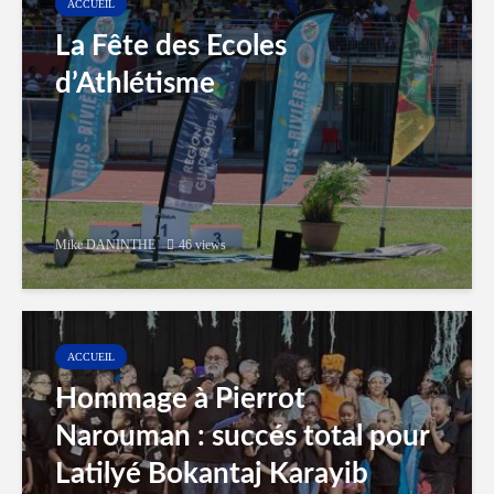
ACCUEIL
La Fête des Ecoles
d’Athlétisme
Mike DANINTHE
46 views
ACCUEIL
Hommage à Pierrot
Narouman : succés total pour
Latilyé Bokantaj Karayib