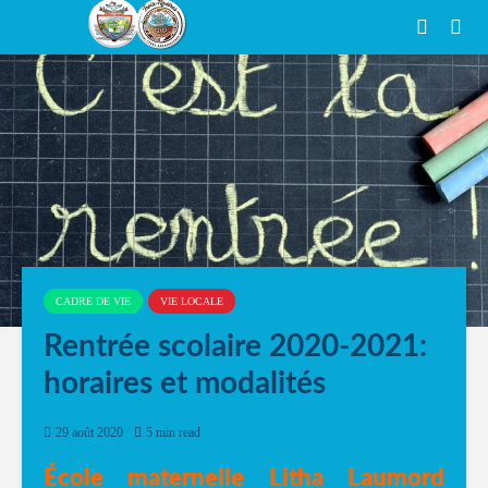
CADRE DE VIE
VIE LOCALE
Rentrée scolaire 2020-2021:
horaires et modalités
29 août 2020
5 min read
École maternelle Litha Laumord