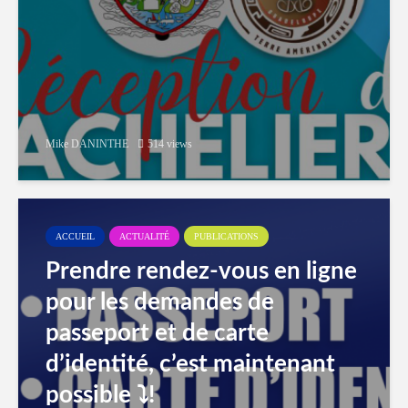
Mike DANINTHE
514 views
ACCUEIL
ACTUALITÉ
PUBLICATIONS
Prendre rendez-vous en ligne
pour les demandes de
passeport et de carte
d’identité, c’est maintenant
possible ⤵️!