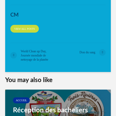
CM
VIEW ALL POSTS
World Clean up Day,
Don du sang
Journée mondiale de
nettoyage de la planète
You may also like
ACCUEIL
Réception des bacheliers