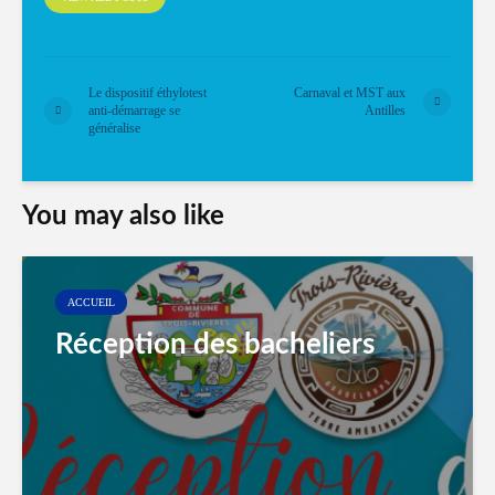
Le dispositif éthylotest
Carnaval et MST aux
anti-démarrage se
Antilles
généralise
You may also like
ACCUEIL
Réception des bacheliers