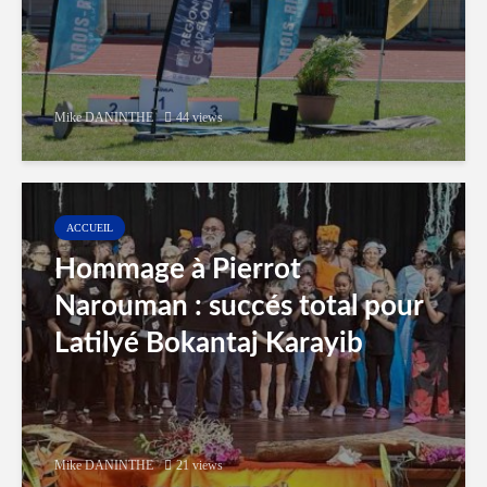
Mike DANINTHE
44 views
ACCUEIL
Hommage à Pierrot
Narouman : succés total pour
Latilyé Bokantaj Karayib
Mike DANINTHE
21 views