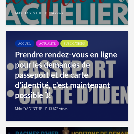
Mike DANINTHE
514 views
ACCUEIL
ACTUALITÉ
PUBLICATIONS
Prendre rendez-vous en ligne
pour les demandes de
passeport et de carte
d’identité, c’est maintenant
possible ⤵️!
Mike DANINTHE
13 878 views