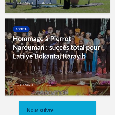
Mike DANINTHE
46 views
ACCUEIL
Hommage à Pierrot
Narouman : succés total pour
Latilyé Bokantaj Karayib
Mike DANINTHE
21 views
Nous suivre