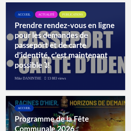
ACCUEIL
ACTUALITÉ
PUBLICATIONS
Prendre rendez-vous en ligne
pour les demandes de
passeport et de carte
d’identité, c’est maintenant
possible ⤵️!
Mike DANINTHE
13 883 views
ACCUEIL
Programme de la Fête
Communale 2026