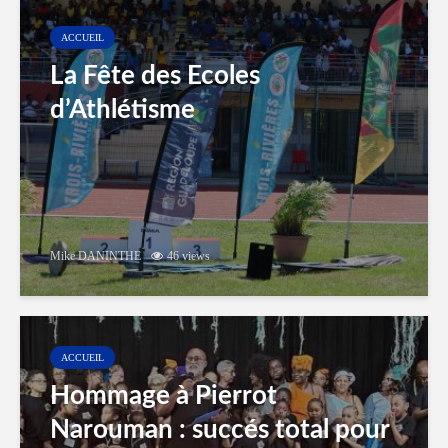
ACCUEIL
La Fête des Ecoles
d’Athlétisme
Mike DANINTHE
46 views
ACCUEIL
Hommage à Pierrot
Narouman : succés total pour