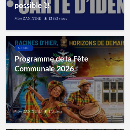
possible ⤵️!
Mike DANINTHE
13 883 views
ACCUEIL
Programme de la Fête
Communale 2026
Mike DANINTHE
173 views