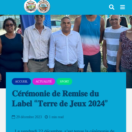
ACCUEIL
ACTUALITÉ
SPORT
𝐂𝐞́𝐫𝐞́𝐦𝐨𝐧𝐢𝐞 𝐝𝐞 𝐑𝐞𝐦𝐢𝐬𝐞 𝐝𝐮
𝐋𝐚𝐛𝐞𝐥 “𝐓𝐞𝐫𝐫𝐞 𝐝𝐞 𝐉𝐞𝐮𝐱 𝟐𝟎𝟐𝟒”
29 décembre 2023
1 min read
Le vendredi 22 décembre, s’est tenue la cérémonie de