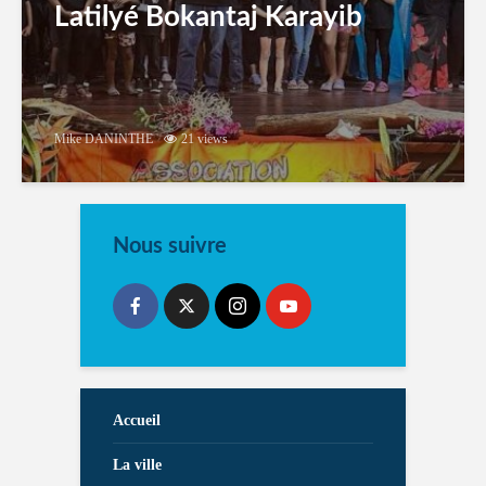
Latilyé Bokantaj Karayib
Mike DANINTHE
21 views
Nous suivre
Accueil
La ville