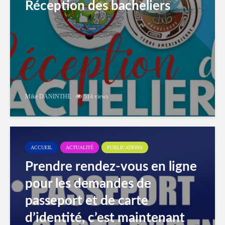
Réception des bacheliers
Mike DANINTHE
514 views
ACCUEIL
ACTUALITÉ
PUBLICATIONS
Prendre rendez-vous en ligne
pour les demandes de
passeport et de carte
d’identité, c’est maintenant