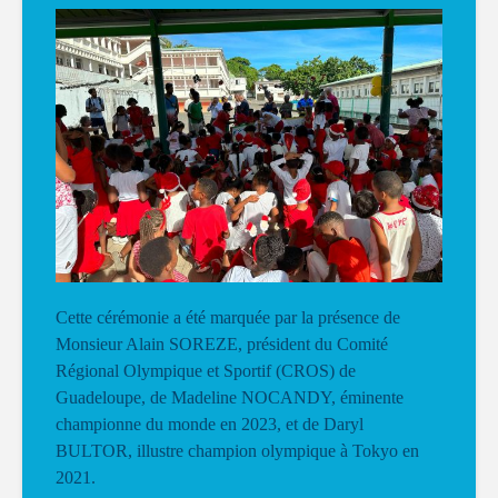
Cette cérémonie a été marquée par la présence de
Monsieur Alain SOREZE, président du Comité
Régional Olympique et Sportif (CROS) de
Guadeloupe, de Madeline NOCANDY, éminente
championne du monde en 2023, et de Daryl
BULTOR, illustre champion olympique à Tokyo en
2021.