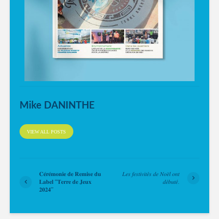
Mike DANINTHE
VIEW ALL POSTS
𝐂𝐞́𝐫𝐞́𝐦𝐨𝐧𝐢𝐞 𝐝𝐞 𝐑𝐞𝐦𝐢𝐬𝐞 𝐝𝐮
𝐿𝑒𝑠 𝑓𝑒𝑠𝑡𝑖𝑣𝑖𝑡𝑒́𝑠 𝑑𝑒 𝑁𝑜𝑒̈𝑙 𝑜𝑛𝑡
𝐋𝐚𝐛𝐞𝐥 “𝐓𝐞𝐫𝐫𝐞 𝐝𝐞 𝐉𝐞𝐮𝐱
𝑑𝑒́𝑏𝑢𝑡𝑒́.
𝟐𝟎𝟐𝟒”