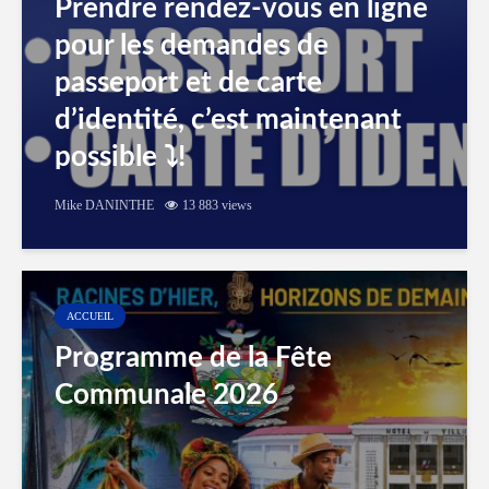
Prendre rendez-vous en ligne
pour les demandes de
passeport et de carte
d’identité, c’est maintenant
possible ⤵️!
Mike DANINTHE
13 883 views
ACCUEIL
Programme de la Fête
Communale 2026