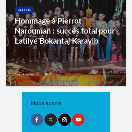
ACCUEIL
Hommage à Pierrot
Narouman : succés total pour
Latilyé Bokantaj Karayib
Mike DANINTHE
21 views
Nous suivre