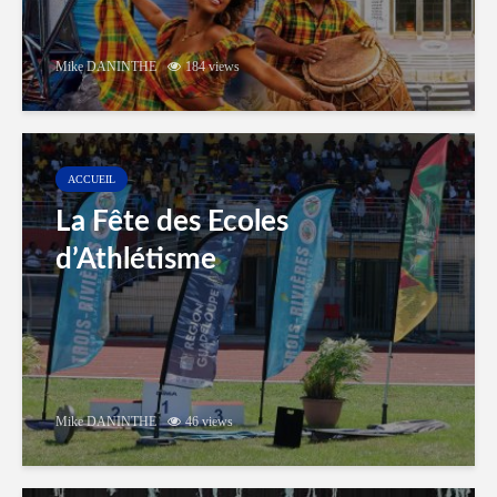
Mike DANINTHE
184 views
ACCUEIL
La Fête des Ecoles
d’Athlétisme
Mike DANINTHE
46 views