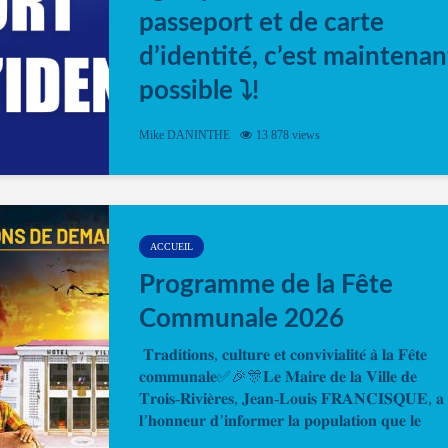
passeport et de carte
d’identité, c’est maintenan
possible ⤵️!
Désormais, il est possible de prendre rendez-vou
Mike DANINTHE
13 878 views
en ligne pour faire ou renouveler la carte d’identi
ou le passeport. Cela vous permettra de gagner d
temps. En quelques clics, votre rendez-vous en
ligne est...
ACCUEIL
Programme de la Fête
Communale 2026
𝐓𝐫𝐚𝐝𝐢𝐭𝐢𝐨𝐧𝐬, 𝐜𝐮𝐥𝐭𝐮𝐫𝐞 𝐞𝐭 𝐜𝐨𝐧𝐯𝐢𝐯𝐢𝐚𝐥𝐢𝐭𝐞́ 𝐚̀ 𝐥𝐚 𝐅𝐞̂𝐭𝐞
𝐜𝐨𝐦𝐦𝐮𝐧𝐚𝐥𝐞✅🎉🎊𝐋𝐞 𝐌𝐚𝐢𝐫𝐞 𝐝𝐞 𝐥𝐚 𝐕𝐢𝐥𝐥𝐞 𝐝𝐞
𝐓𝐫𝐨𝐢𝐬-𝐑𝐢𝐯𝐢𝐞̀𝐫𝐞𝐬, 𝐉𝐞𝐚𝐧-𝐋𝐨𝐮𝐢𝐬 𝐅𝐑𝐀𝐍𝐂𝐈𝐒𝐐𝐔𝐄, 𝐚
𝐥’𝐡𝐨𝐧𝐧𝐞𝐮𝐫 𝐝’𝐢𝐧𝐟𝐨𝐫𝐦𝐞𝐫 𝐥𝐚 𝐩𝐨𝐩𝐮𝐥𝐚𝐭𝐢𝐨𝐧 𝐪𝐮𝐞 𝐥𝐞
𝐩𝐫𝐨𝐠𝐫𝐚𝐦𝐦𝐞 𝐨𝐟𝐟𝐢𝐜𝐢𝐞𝐥 𝐝𝐞 𝐥𝐚 𝐅𝐞̂𝐭𝐞...