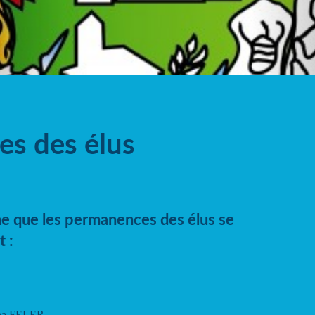
s des élus
me que les permanences des élus se
 :
ina FELER