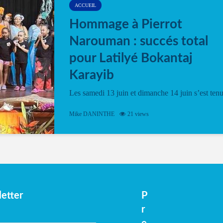
ACCUEIL
Hommage à Pierrot
Narouman : succés total
pour Latilyé Bokantaj
Karayib
Les samedi 13 juin et dimanche 14 juin s’est ten
le Gwan VAN Mené Nou Alé, un hommage
vibrant à Pierrot Narouman, organisé par
Mike DANINTHE
21 views
l’association Latilyé Bokantaj Karayib. Ce
spectacle de fin d’année, présenté à la salle...
etter
P
r