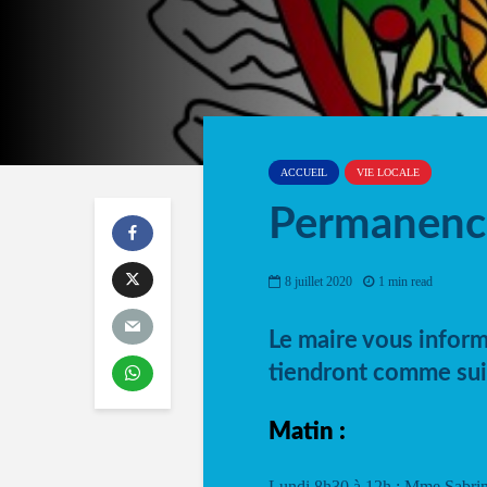
ACCUEIL
VIE LOCALE
Permanence
8 juillet 2020
1 min read
Le maire vous infor
tiendront comme suit
Matin :
Lundi 8h30 à 12h : Mme Sabr