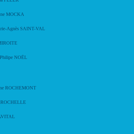
elyne MOCKA
Marie-Agnès SAINT-VAL
t MIROITE
n-Philipe NOËL
rylène ROCHEMONT
s LAROCHELLE
 LAVITAL