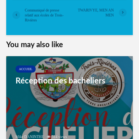
Communiqué de presse
TWARIVYE, MEN AN
relatif aux écoles de Trois-
MEN
Rivières
You may also like
ACCUEIL
Réception des bacheliers
Mike DANINTHE
514 views