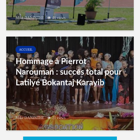
Mike DANINTHE
46 views
ACCUEIL
Hommage à Pierrot
Narouman : succés total pour
Latilyé Bokantaj Karayib
Mike DANINTHE
21 views