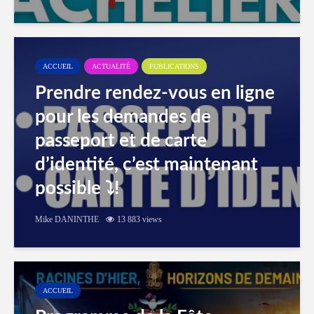
ACCUEIL
ACTUALITÉ
PUBLICATIONS
Prendre rendez-vous en ligne
pour les demandes de
passeport et de carte
d’identité, c’est maintenant
possible ⤵️!
Mike DANINTHE
13 883 views
ACCUEIL