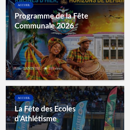
ACCUEIL
Programme de la Fête
Communale 2026
Mike DANINTHE
189 views
ACCUEIL
La Fête des Ecoles
d’Athlétisme