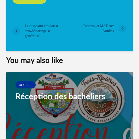
Le dispositif éthylotest
Carnaval et MST aux
anti-démarrage se
Antilles
généralise
You may also like
ACCUEIL
Réception des bacheliers