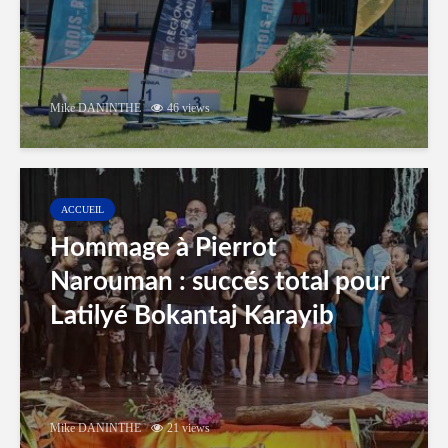
Mike DANINTHE
46 views
ACCUEIL
Hommage à Pierrot
Narouman : succés total pour
Latilyé Bokantaj Karayib
Mike DANINTHE
21 views