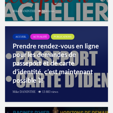
Mike DANINTHE
514 views
ACCUEIL
ACTUALITÉ
PUBLICATIONS
Prendre rendez-vous en ligne
pour les demandes de
passeport et de carte
d’identité, c’est maintenant
possible ⤵️!
Mike DANINTHE
13 883 views