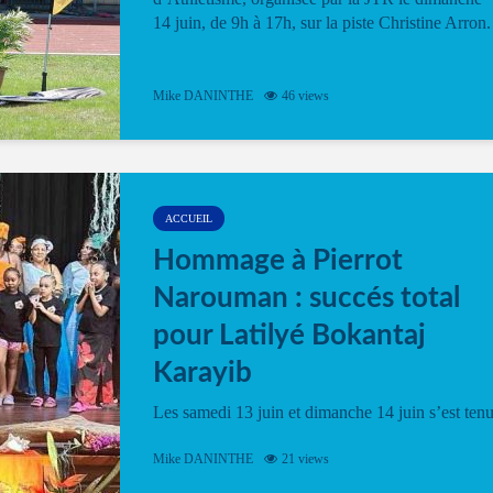
14 juin, de 9h à 17h, sur la piste Christine Arron.
Mike DANINTHE
46 views
ACCUEIL
Hommage à Pierrot
Narouman : succés total
pour Latilyé Bokantaj
Karayib
Les samedi 13 juin et dimanche 14 juin s’est ten
le Gwan VAN Mené Nou Alé, un hommage
vibrant à Pierrot Narouman, organisé par
Mike DANINTHE
21 views
l’association Latilyé Bokantaj Karayib. Ce