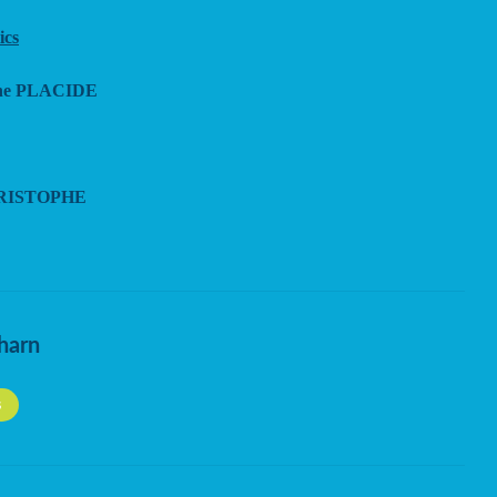
ics
ine PLACIDE
CHRISTOPHE
harn
S