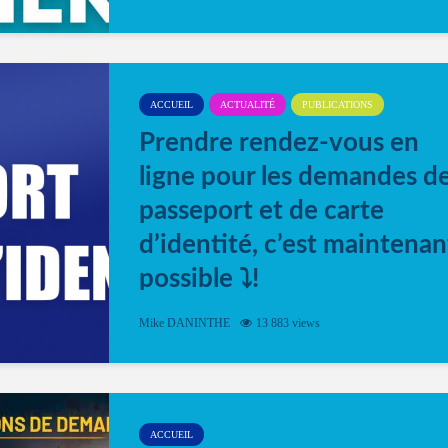
ACCUEIL
ACTUALITÉ
PUBLICATIONS
Prendre rendez-vous en
ligne pour les demandes d
passeport et de carte
d’identité, c’est maintenan
possible ⤵️!
Désormais, il est possible de prendre rendez-vou
Mike DANINTHE
13 883 views
en ligne pour faire ou renouveler la carte d’identi
ou le passeport. Cela vous permettra de gagner d
temps. En quelques clics, votre rendez-vous en
ligne est...
ACCUEIL