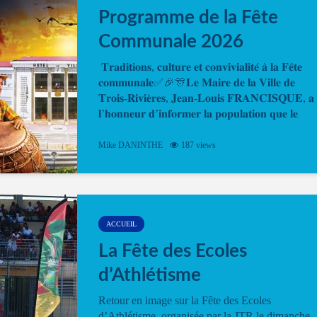
Programme de la Fête
Communale 2026
𝐓𝐫𝐚𝐝𝐢𝐭𝐢𝐨𝐧𝐬, 𝐜𝐮𝐥𝐭𝐮𝐫𝐞 𝐞𝐭 𝐜𝐨𝐧𝐯𝐢𝐯𝐢𝐚𝐥𝐢𝐭𝐞́ 𝐚̀ 𝐥𝐚 𝐅𝐞̂𝐭𝐞
𝐜𝐨𝐦𝐦𝐮𝐧𝐚𝐥𝐞✅🎉🎊𝐋𝐞 𝐌𝐚𝐢𝐫𝐞 𝐝𝐞 𝐥𝐚 𝐕𝐢𝐥𝐥𝐞 𝐝𝐞
𝐓𝐫𝐨𝐢𝐬-𝐑𝐢𝐯𝐢𝐞̀𝐫𝐞𝐬, 𝐉𝐞𝐚𝐧-𝐋𝐨𝐮𝐢𝐬 𝐅𝐑𝐀𝐍𝐂𝐈𝐒𝐐𝐔𝐄, 𝐚
𝐥’𝐡𝐨𝐧𝐧𝐞𝐮𝐫 𝐝’𝐢𝐧𝐟𝐨𝐫𝐦𝐞𝐫 𝐥𝐚 𝐩𝐨𝐩𝐮𝐥𝐚𝐭𝐢𝐨𝐧 𝐪𝐮𝐞 𝐥𝐞
𝐩𝐫𝐨𝐠𝐫𝐚𝐦𝐦𝐞 𝐨𝐟𝐟𝐢𝐜𝐢𝐞𝐥 𝐝𝐞 𝐥𝐚 𝐅𝐞̂𝐭𝐞...
Mike DANINTHE
187 views
ACCUEIL
La Fête des Ecoles
d’Athlétisme
Retour en image sur la Fête des Ecoles
d’Athlétisme, organisée par la JTR le dimanche