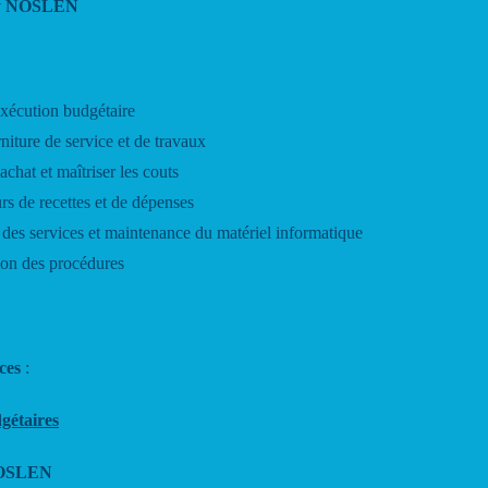
ny NOSLEN
’exécution budgétaire
niture de service et de travaux
chat et maîtriser les couts
s de recettes et de dépenses
n des services et maintenance du matériel informatique
tion des procédures
ces
:
gétaires
NOSLEN