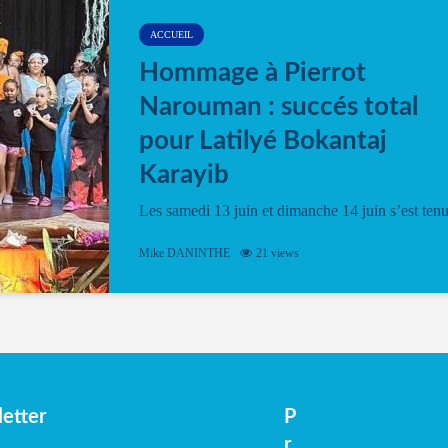
ACCUEIL
Hommage à Pierrot
Narouman : succés total
pour Latilyé Bokantaj
Karayib
Les samedi 13 juin et dimanche 14 juin s’est ten
le Gwan VAN Mené Nou Alé, un hommage
vibrant à Pierrot Narouman, organisé par
Mike DANINTHE
21 views
l’association Latilyé Bokantaj Karayib. Ce
spectacle de fin d’année, présenté à la salle...
etter
P
r