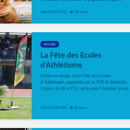
𝐩𝐫𝐨𝐠𝐫𝐚𝐦𝐦𝐞 𝐨𝐟𝐟𝐢𝐜𝐢𝐞𝐥 𝐝𝐞 𝐥𝐚 𝐅𝐞̂𝐭𝐞...
Mike DANINTHE
187 views
ACCUEIL
La Fête des Ecoles
d’Athlétisme
Retour en image sur la Fête des Ecoles
d’Athlétisme, organisée par la JTR le dimanche
14 juin, de 9h à 17h, sur la piste Christine Arron.
Mike DANINTHE
46 views