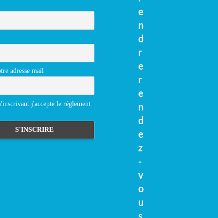
e
n
d
r
e
tre adresse mail
r
e
inscrivant j'accepte le réglement
n
d
e
z
-
v
o
u
s