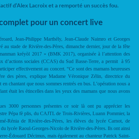
l’actif d’Alex Lacroix et a remporté un succès fou.
complet pour un concert live
éroard, Jean-Philippe Marthély, Jean-Claude Naimro et Georges
é au stade de Rivière-des-Pères, dimanche dernier, jour de la fête
 manman kréyòl 2017 » (BMK 2017), organisée à l’attention des
 d’actions sociales (CCAS) du Sud Basse-Terre, a permit à 95
rticiper effectivement au concert. “Ce sont des mamans heureuses
vière des pères, explique Madame Véronique Zélin, directrice du
t en chantant que nous sommes rentrés en bus. L’opération nous a
fiant était les étincelles dans les yeux des mamans que nous avons
ques 3000 personnes présentes ce soir là ont pu apprécier les
chestre Pépa fè plis, du CAJTL de Trois-Rivières, Luann Pommier, la
imé-Rénia de Rivière-des-Pères, les élèves du lycée Carnot, de
, du lycée Raoul-Georges-Nicolo de Rivière-des-Pères. Ils ont ainsi
erre-Édouard Décimus, mais également au chanteur Patrick Saint-