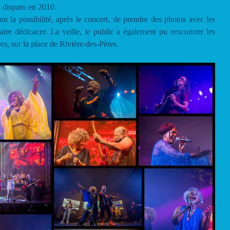
 disparu en 2010.
 la possibilité, après le concert, de prendre des photos avec les
ire dédicacer. La veille, le public a également pu rencontrer les
, sur la place de Rivière-des-Pères.