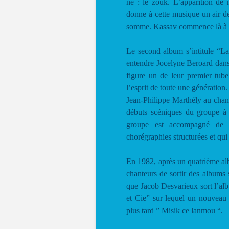
né : le zouk. L’apparition de 
donne à cette musique un air de
somme. Kassav commence là à éc
Le second album s’intitule “La
entendre Jocelyne Beroard dans
figure un de leur premier tub
l’esprit de toute une génération
Jean-Philippe Marthély au chan
débuts scéniques du groupe à 
groupe est accompagné de 
chorégraphies structurées et qui
En 1982, après un quatrième al
chanteurs de sortir des albums
que Jacob Desvarieux sort l’a
et Cie” sur lequel un nouveau 
plus tard ” Misik ce lanmou “.