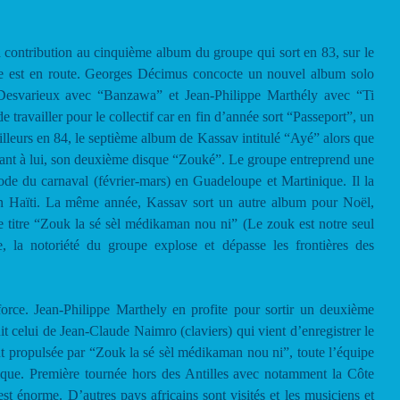
 contribution au cinquième album du groupe qui sort en 83, sur le
e est en route. Georges Décimus concocte un nouvel album solo
 Desvarieux avec “Banzawa” et Jean-Philippe Marthély avec “Ti
 travailler pour le collectif car en fin d’année sort “Passeport”, un
illeurs en 84, le septième album de Kassav intitulé “Ayé” alors que
quant à lui, son deuxième disque “Zouké”. Le groupe entreprend une
ode du carnaval (février-mars) en Guadeloupe et Martinique. Il la
n Haïti. La même année, Kassav sort un autre album pour Noël,
e titre “Zouk la sé sèl médikaman nou ni” (Le zouk est notre seul
 la notoriété du groupe explose et dépasse les frontières des
orce. Jean-Philippe Marthely en profite pour sortir un deuxième
t celui de Jean-Claude Naimro (claviers) qui vient d’enregistrer le
t propulsée par “Zouk la sé sèl médikaman nou ni”, toute l’équipe
ue. Première tournée hors des Antilles avec notamment la Côte
st énorme. D’autres pays africains sont visités et les musiciens et