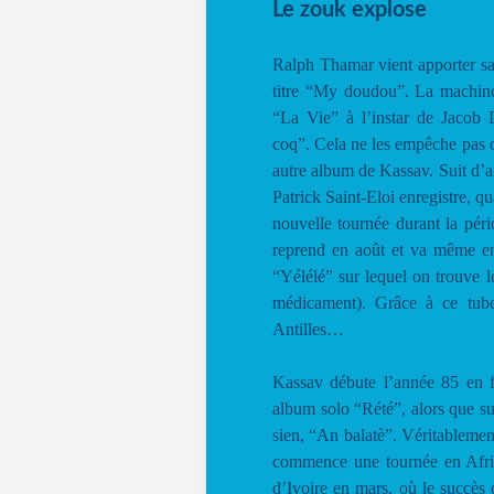
Le zouk explose
Ralph Thamar vient apporter sa
titre “My doudou”. La machin
“La Vie” à l’instar de Jacob
coq”. Cela ne les empêche pas de
autre album de Kassav. Suit d’a
Patrick Saint-Eloi enregistre, 
nouvelle tournée durant la péri
reprend en août et va même e
“Yélélé” sur lequel on trouve l
médicament). Grâce à ce tube,
Antilles…
Kassav débute l’année 85 en f
album solo “Rété”, alors que sui
sien, “An balatè”. Véritablemen
commence une tournée en Afriq
d’Ivoire en mars, où le succès e