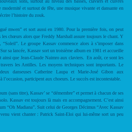
nouveaux sons, surtout au niveau des basses, claviers et cuivres
 modernité et surtout de fête, une musique vivante et dansante en
rire l’histoire du zouk.
gué mwen” et sort aussi en 1980. Pour la première fois, on peut
 les chœurs alors que Freddy Marshall assure toujours le chant. Y
e, “Soleil”. Le groupe Kassav commence alors à s’imposer dans
. Sur sa lancée, Kassav sort un troisième album en 1981 et accueille
t ainsi que Jean-Claude Naimro aux claviers. En août, ce sont les
travers les Antilles. Les moyens techniques sont importants. Le
deux danseuses Catherine Laupa et Marie-José Gibon aux
 à l’occasion, participent aux choeurs. Le succès est incontestable.
bum (sans titre), Kassav’ se “démembre” et permet à chacun de ses
 solo. Kassav est toujours là mais en accompagnement. C’est ainsi
lbum “Oh Madiana”. Suit celui de Georges Décimus “Avec Kassav
venu vient chanter : Patrick Saint-Eloi qui lui-même sort un peu