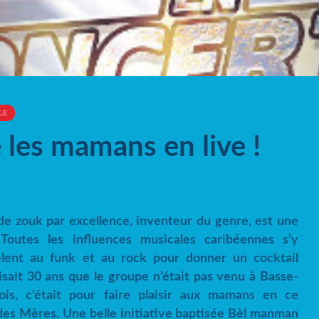
LE
 les mamans en live !
de zouk par excellence, inventeur du genre, est une
 Toutes les influences musicales caribéennes s’y
êlent au funk et au rock pour donner un cocktail
isait 30 ans que le groupe n’était pas venu à Basse-
fois, c’était pour faire plaisir aux mamans en ce
es Mères. Une belle initiative baptisée Bèl manman