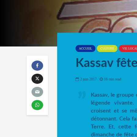
ACCUEIL
CULTURE
VIE LOCA
Kassav fête
2 juin 2017
16 min read
Kassav, le groupe 
légende vivante.
croisent et se m
détonnant. Cela fa
Terre. Et, cette 
dimanche de fête d