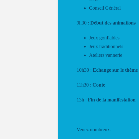
Conseil Général
9h30 :
Début des animations
Jeux gonflables
Jeux traditionnels
Ateliers vannerie
10h30 :
Echange sur le thème 
11h30 :
Conte
13h :
Fin de la manifestation
Venez nombreux.