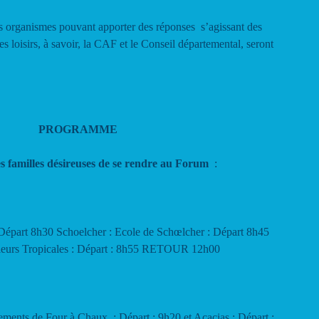
les organismes pouvant apporter des réponses s’agissant des
 loisirs, à savoir, la CAF et le Conseil départemental, seront
PROGRAMME
es familles désireuses de se rendre au Forum
:
: Départ 8h30 Schoelcher : Ecole de Schœlcher : Départ 8h45
leurs Tropicales : Départ : 8h55 RETOUR 12h00
ements de Four à Chaux : Départ : 9h20 et Acacias : Départ :