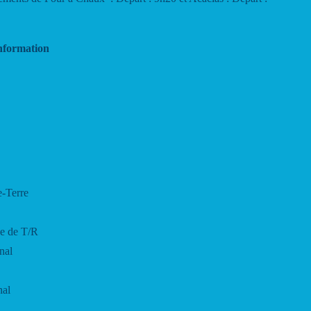
nformation
e-Terre
se de T/R
nal
nal