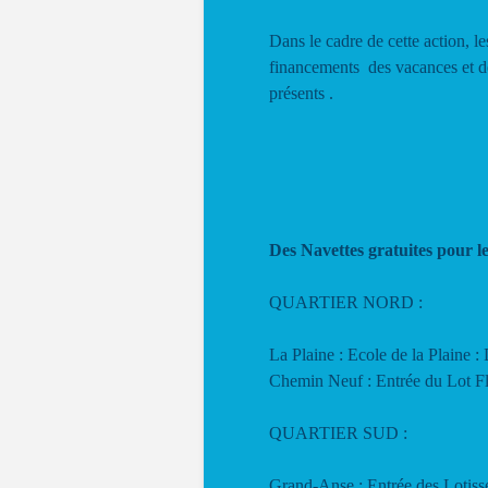
Dans le cadre de cette action, 
financements des vacances et des
présents .
Des Navettes gratuites pour l
QUARTIER NORD :
La Plaine : Ecole de la Plaine 
Chemin Neuf : Entrée du Lot F
QUARTIER SUD :
Grand-Anse : Entrée des Lotiss