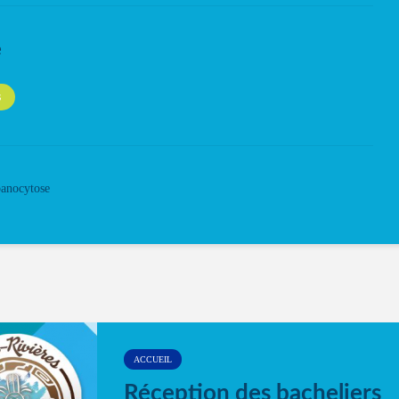
e
S
panocytose
ACCUEIL
Réception des bacheliers