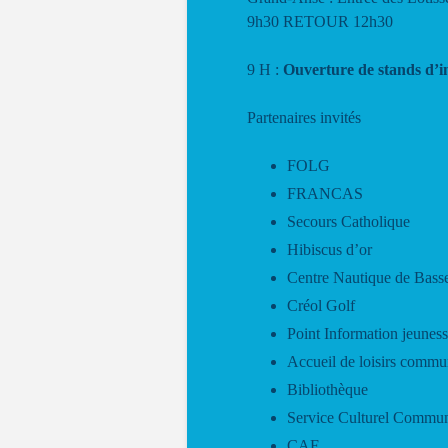
9h30 RETOUR 12h30
9 H :
Ouverture de stands d’i
Partenaires invités
FOLG
FRANCAS
Secours Catholique
Hibiscus d’or
Centre Nautique de Bass
Créol Golf
Point Information jeunes
Accueil de loisirs commu
Bibliothèque
Service Culturel Commu
CAF