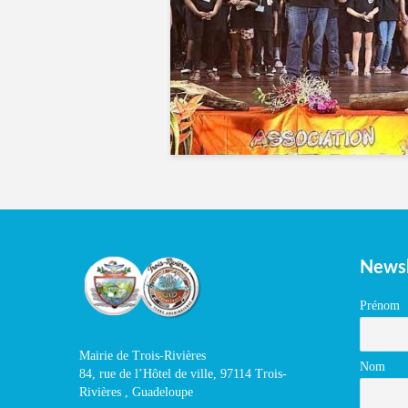
Newsl
Prénom
Mairie de Trois-Rivières
Nom
84, rue de l’Hôtel de ville, 97114 Trois-
Rivières , Guadeloupe