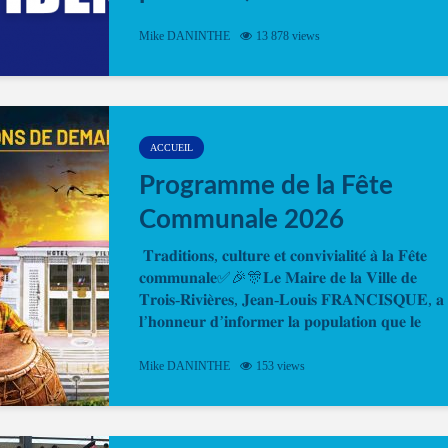
Désormais, il est possible de prendre rendez-vou
Mike DANINTHE
13 878 views
en ligne pour faire ou renouveler la carte d’identi
ou le passeport. Cela vous permettra de gagner d
temps. En quelques clics, votre rendez-vous en
ligne est...
ACCUEIL
Programme de la Fête
Communale 2026
𝐓𝐫𝐚𝐝𝐢𝐭𝐢𝐨𝐧𝐬, 𝐜𝐮𝐥𝐭𝐮𝐫𝐞 𝐞𝐭 𝐜𝐨𝐧𝐯𝐢𝐯𝐢𝐚𝐥𝐢𝐭𝐞́ 𝐚̀ 𝐥𝐚 𝐅𝐞̂𝐭𝐞
𝐜𝐨𝐦𝐦𝐮𝐧𝐚𝐥𝐞✅🎉🎊𝐋𝐞 𝐌𝐚𝐢𝐫𝐞 𝐝𝐞 𝐥𝐚 𝐕𝐢𝐥𝐥𝐞 𝐝𝐞
𝐓𝐫𝐨𝐢𝐬-𝐑𝐢𝐯𝐢𝐞̀𝐫𝐞𝐬, 𝐉𝐞𝐚𝐧-𝐋𝐨𝐮𝐢𝐬 𝐅𝐑𝐀𝐍𝐂𝐈𝐒𝐐𝐔𝐄, 𝐚
𝐥’𝐡𝐨𝐧𝐧𝐞𝐮𝐫 𝐝’𝐢𝐧𝐟𝐨𝐫𝐦𝐞𝐫 𝐥𝐚 𝐩𝐨𝐩𝐮𝐥𝐚𝐭𝐢𝐨𝐧 𝐪𝐮𝐞 𝐥𝐞
𝐩𝐫𝐨𝐠𝐫𝐚𝐦𝐦𝐞 𝐨𝐟𝐟𝐢𝐜𝐢𝐞𝐥 𝐝𝐞 𝐥𝐚 𝐅𝐞̂𝐭𝐞...
Mike DANINTHE
153 views