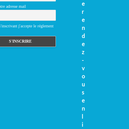
e
tre adresse mail
r
e
inscrivant j'accepte le réglement
n
d
e
z
-
v
o
u
s
e
n
l
i