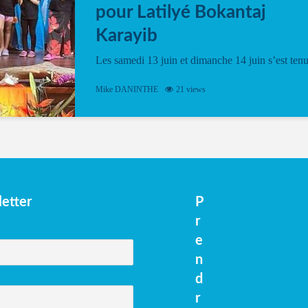
pour Latilyé Bokantaj
Karayib
Les samedi 13 juin et dimanche 14 juin s’est ten
le Gwan VAN Mené Nou Alé, un hommage
vibrant à Pierrot Narouman, organisé par
Mike DANINTHE
21 views
l’association Latilyé Bokantaj Karayib. Ce
spectacle de fin d’année, présenté à la salle...
etter
P
r
e
n
d
r