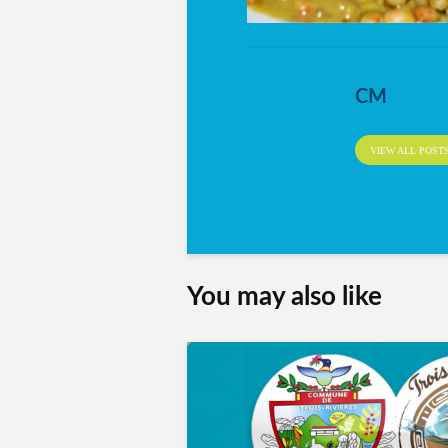
CM
VIEW ALL POST
You may also like