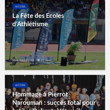
ACCUEIL
La Fête des Ecoles
d’Athlétisme
Mike DANINTHE
43 views
ACCUEIL
Hommage à Pierrot
Narouman : succés total pour