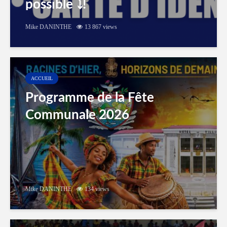
possible ⤵️!
Mike DANINTHE
13 867 views
ACCUEIL
Programme de la Fête
Communale 2026
Mike DANINTHE
134 views