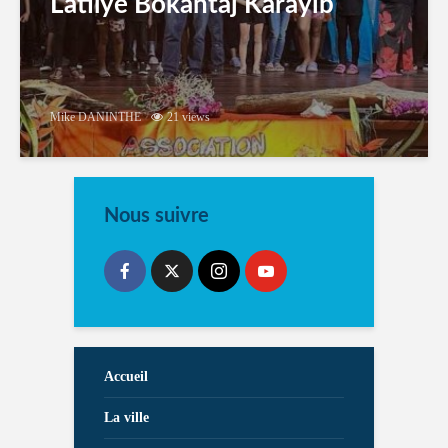
Latilyé Bokantaj Karayib
Mike DANINTHE
21 views
Nous suivre
Accueil
La ville