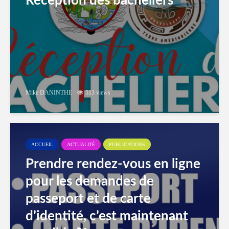
Réception des bacheliers
Mike DANINTHE
513 views
ACCUEIL
ACTUALITÉ
PUBLICATIONS
Prendre rendez-vous en ligne
pour les demandes de
passeport et de carte
d’identité, c’est maintenant