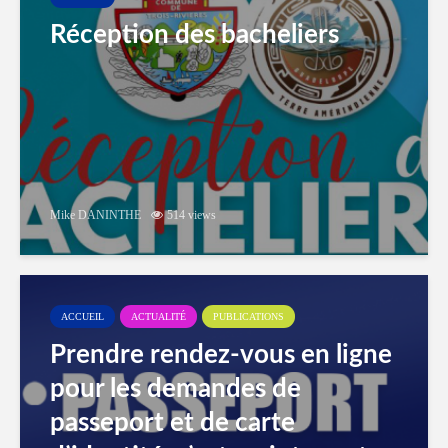
Réception des bacheliers
Mike DANINTHE
514 views
ACCUEIL
ACTUALITÉ
PUBLICATIONS
Prendre rendez-vous en ligne
pour les demandes de
passeport et de carte