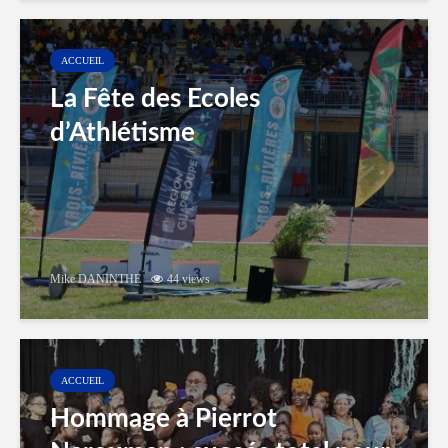
ACCUEIL
La Fête des Ecoles
d’Athlétisme
Mike DANINTHE
44 views
ACCUEIL
Hommage à Pierrot