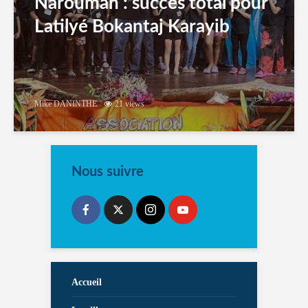
Narouman : succés total pour
Latilyé Bokantaj Karayib
Mike DANINTHE
21 views
Nous suivre
Accueil