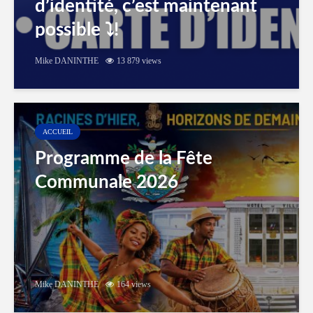
d’identité, c’est maintenant
possible ⤵️!
Mike DANINTHE
13 879 views
ACCUEIL
Programme de la Fête
Communale 2026
Mike DANINTHE
164 views