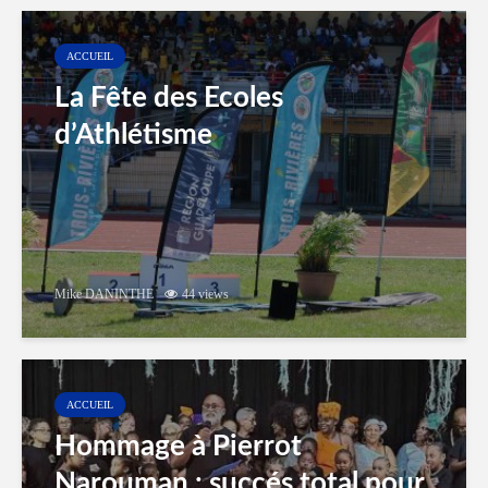
ACCUEIL
La Fête des Ecoles
d’Athlétisme
Mike DANINTHE
44 views
ACCUEIL
Hommage à Pierrot
Narouman : succés total pour