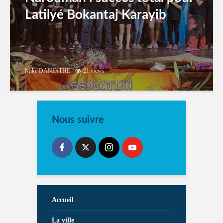
Latilyé Bokantaj Karayib
Mike DANINTHE
21 views
Nous suivre
Accueil
La ville