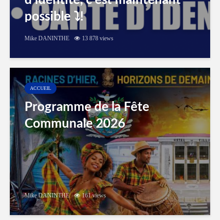
d’identité, c’est maintenant
possible ⤵️!
Mike DANINTHE
13 878 views
ACCUEIL
Programme de la Fête
Communale 2026
Mike DANINTHE
161 views