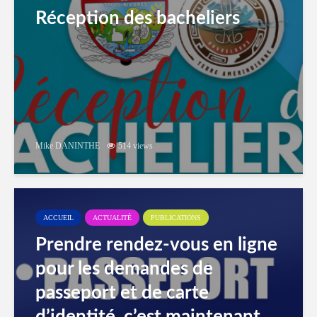
Réception des bacheliers
Mike DANINTHE
514 views
ACCUEIL
ACTUALITÉ
PUBLICATIONS
Prendre rendez-vous en ligne
pour les demandes de
passeport et de carte