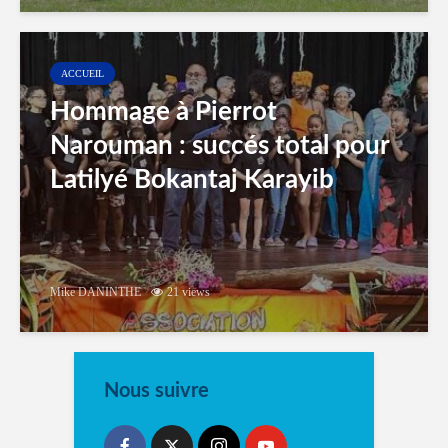
ACCUEIL
Hommage à Pierrot
Narouman : succés total pour
Latilyé Bokantaj Karayib
Mike DANINTHE
21 views
Nous suivre