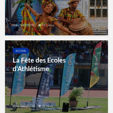
Mike DANINTHE
187 views
ACCUEIL
La Fête des Ecoles
d’Athlétisme
Mike DANINTHE
46 views