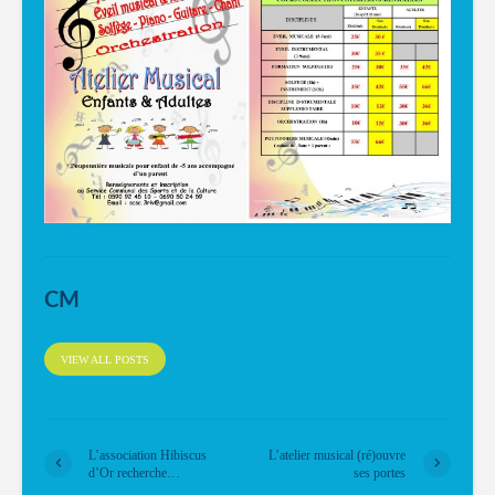
CM
VIEW ALL POSTS
L’association Hibiscus
L’atelier musical (ré)ouvre
d’Or recherche…
ses portes