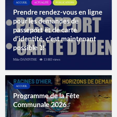
ACCUEIL
ACTUALITÉ
PUBLICATIONS
Prendre rendez-vous en ligne
pour les demandes de
passeport et de carte
d’identité, c’est maintenant
possible ⤵️!
Mike DANINTHE
13 883 views
ACCUEIL
Programme de la Fête
Communale 2026