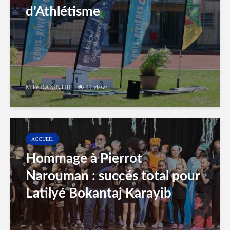
d’Athlétisme
Mike DANINTHE
44 views
ACCUEIL
Hommage à Pierrot
Narouman : succés total pour
Latilyé Bokantaj Karayib