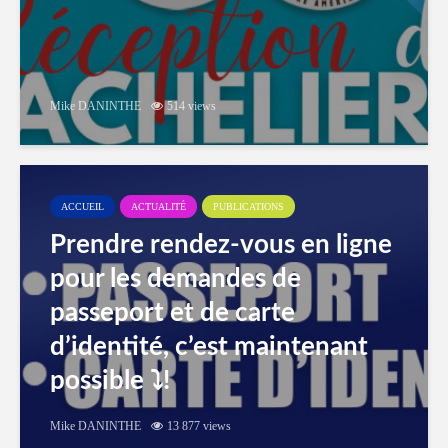
Mike DANINTHE
514 views
ACCUEIL
ACTUALITÉ
PUBLICATIONS
Prendre rendez-vous en ligne
pour les demandes de
passeport et de carte
d’identité, c’est maintenant
possible ⤵️!
Mike DANINTHE
13 877 views